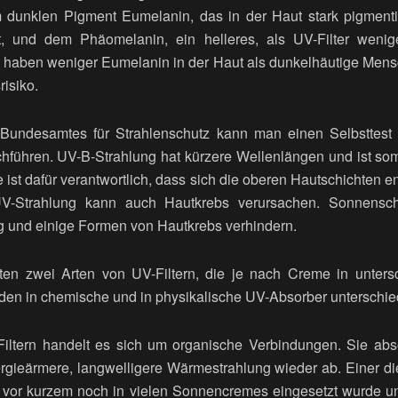
 dunklen Pigment Eumelanin, das in der Haut stark pigment
t, und dem Phäomelanin, ein helleres, als UV-Filter wenige
 haben weniger Eumelanin in der Haut als dunkelhäutige Mens
isiko.
Bundesamtes für Strahlenschutz kann man einen Selbsttest
hführen. UV-B-Strahlung hat kürzere Wellenlängen und ist som
e ist dafür verantwortlich, dass sich die oberen Hautschichten
-Strahlung kann auch Hautkrebs verursachen. Sonnenschu
ng und einige Formen von Hautkrebs verhindern.
en zwei Arten von UV-Filtern, die je nach Creme in untersc
erden in chemische und in physikalische UV-Absorber unterschie
iltern handelt es sich um organische Verbindungen. Sie abs
rgieärmere, langwelligere Wärmestrahlung wieder ab. Einer di
is vor kurzem noch in vielen Sonnencremes eingesetzt wurde 