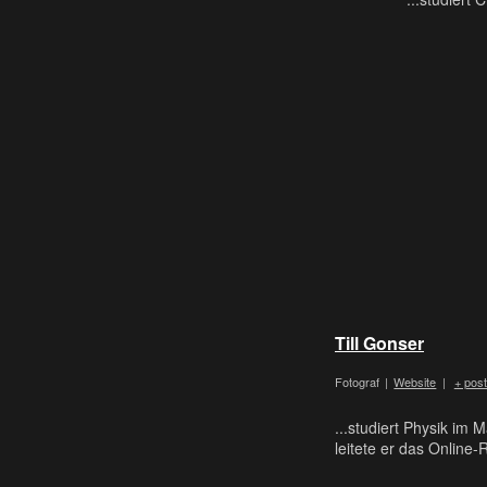
Till Gonser
Fotograf
|
Website
|
+ pos
...studiert Physik im
leitete er das Online-