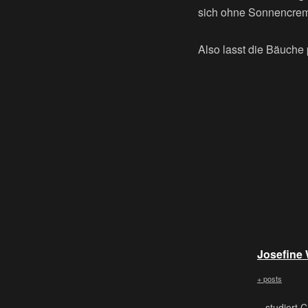
sich ohne Sonnencreme
Also lasst die Bäuche 
Josefine
+ posts
...studiert