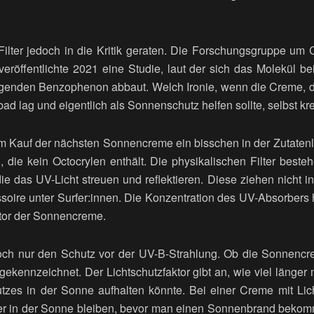
-Filter jedoch in die Kritik geraten. Die Forschungsgruppe um
veröffentlichte 2021 eine Studie, laut der sich das Molekül be
enden Benzophenon abbaut. Welch Ironie, wenn die Creme, d
d lag und eigentlich als Sonnenschutz helfen sollte, selbst k
eim Kauf der nächsten Sonnencreme ein bisschen in der Zutate
 die kein Octocrylen enthält. Die physikalischen Filter beste
die das UV-Licht streuen und reflektieren. Diese ziehen nicht i
ssoire unter Surfer:innen. Die Konzentration des UV-Absorbers
ktor der Sonnencreme.
doch nur den Schutz vor der UV-B-Strahlung. Ob die Sonnenc
ra gekennzeichnet. Der Lichtschutzfaktor gibt an, wie viel länge
zes in der Sonne aufhalten könnte. Bei einer Creme mit Lich
er in der Sonne bleiben, bevor man einen Sonnenbrand bekomm