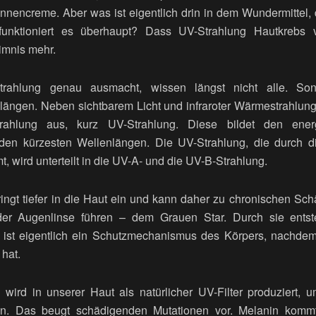
onnencreme. Aber was ist eigentlich drin in dem Wundermittel,
funktioniert es überhaupt? Dass UV-Strahlung Hautkrebs v
imnis mehr.
rahlung genau ausmacht, wissen längst nicht alle. Sonn
längen. Neben sichtbarem Licht und infraroter Wärmestrahlun
Strahlung aus, kurz UV-Strahlung. Diese bildet den energ
den kürzesten Wellenlängen. Die UV-Strahlung, die durch 
 wird unterteilt in die UV-A- und die UV-B-Strahlung.
ingt tiefer in die Haut ein und kann daher zu chronischen Sc
er Augenlinse führen – dem Grauen Star. Durch sie entste
ist eigentlich ein Schutzmechanismus des Körpers, nachdem 
hat.
n wird in unserer Haut als natürlicher UV-Filter produziert
n. Das beugt schädigenden Mutationen vor. Melanin komm