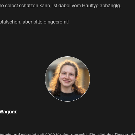
 selbst schützen kann, ist dabei vom Hauttyp abhängig.
platschen, aber bitte eingecremt!
 Wagner
 Chemie und schreibt seit 2022 für den ruprecht. Sie leitet das Ressort W