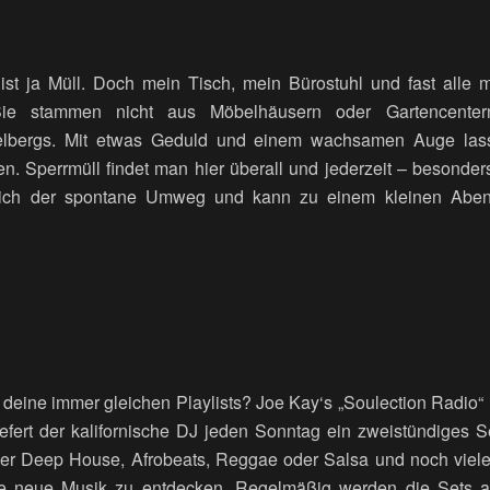
s ist ja Müll. Doch mein Tisch, mein Bürostuhl und fast alle
Sie stammen nicht aus Möbelhäusern oder Gartencente
elbergs. Mit etwas Geduld und einem wachsamen Auge las
en. Sperrmüll findet man hier überall und jederzeit – beson
sich der spontane Umweg und kann zu einem kleinen Aben
eine immer gleichen Playlists? Joe Kay‘s „Soulection Radio“ is
iefert der kalifornische DJ jeden Sonntag ein zweistündiges Se
r Deep House, Afrobeats, Reggae oder Salsa und noch vieles
te neue Musik zu entdecken. Regelmäßig werden die Sets a