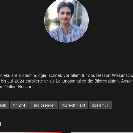
Molekulare Biotechnologie, schrieb vor allem für das Ressort Wissenschaf
3 bis Juli 2024 etablierte er als Leitungsmitglied die Bildredaktion. An
s Online-Ressort.
sik
Nr. 214
Radiosender
ruprecht liebt
Sperrmüll
l