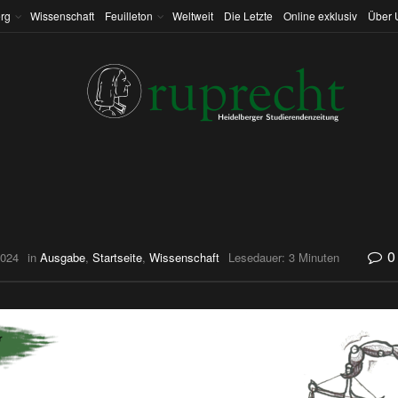
rg
Wissenschaft
Feuilleton
Weltweit
Die Letzte
Online exklusiv
Über 
0
2024
in
Ausgabe
,
Startseite
,
Wissenschaft
Lesedauer: 3 Minuten