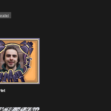
eraltet
tet