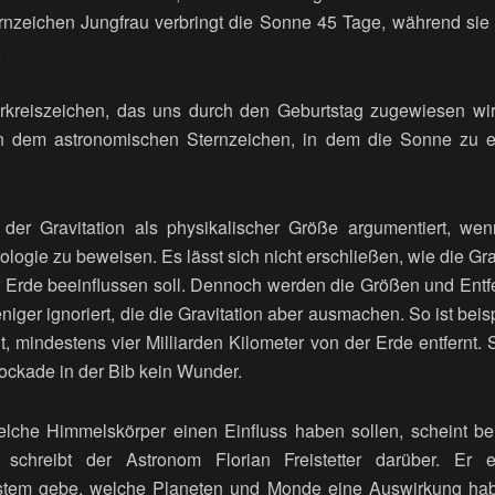
nzeichen Jungfrau verbringt die Sonne 45 Tage, während sie
.
rkreiszeichen, das uns durch den Geburtstag zugewiesen wird,
on dem astronomischen Sternzeichen, in dem die Sonne zu 
t der Gravitation als physikalischer Größe argumentiert, we
rologie zu beweisen. Es lässt sich nicht erschließen, wie die Gr
r Erde beeinflussen soll. Dennoch werden die Größen und Ent
iger ignoriert, die die Gravitation aber ausmachen. So ist bei
eht, mindestens vier Milliarden Kilometer von der Erde entfernt. 
ockade in der Bib kein Wunder.
lche Himmelskörper einen Einfluss haben sollen, scheint bel
 schreibt der Astronom Florian Freistetter darüber. Er e
stem gebe, welche Planeten und Monde eine Auswirkung hab