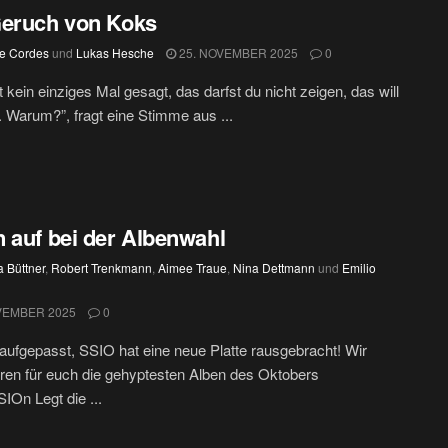
eruch von Koks
je Cordes
und
Lukas Hesche
25. NOVEMBER 2025
0
t kein einziges Mal gesagt, das darfst du nicht zeigen, das will
t. Warum?”, fragt eine Stimme aus ...
 auf bei der Albenwahl
a Büttner
,
Robert Trenkmann
,
Aimee Traue
,
Nina Dettmann
und
Emilio
VEMBER 2025
0
 aufgepasst, SSIO hat eine neue Platte rausgebracht! Wir
ren für euch die gehyptesten Alben des Oktobers
On Legt die ...