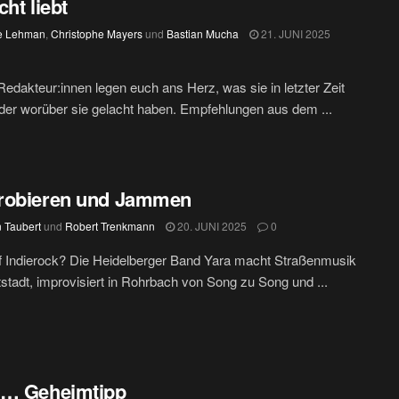
cht liebt
e Lehman
,
Christophe Mayers
und
Bastian Mucha
21. JUNI 2025
edakteur:innen legen euch ans Herz, was sie in letzter Zeit
oder worüber sie gelacht haben. Empfehlungen aus dem ...
robieren und Jammen
n Taubert
und
Robert Trenkmann
20. JUNI 2025
0
f Indierock? Die Heidelberger Band Yara macht Straßenmusik
ltstadt, improvisiert in Rohrbach von Song zu Song und ...
t… Geheimtipp