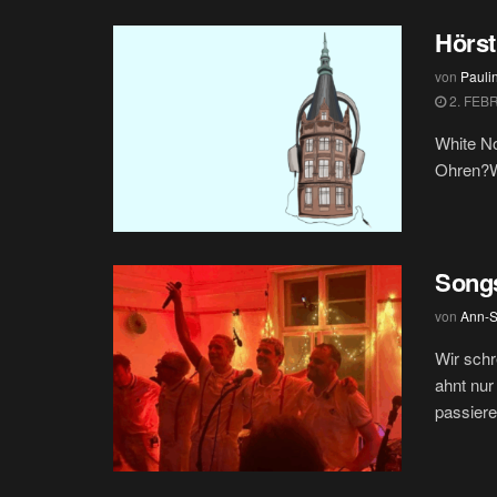
Hörst
von
Paul
2. FEB
White No
Ohren?Wi
Songs
von
Ann-S
Wir schr
ahnt nu
passieren