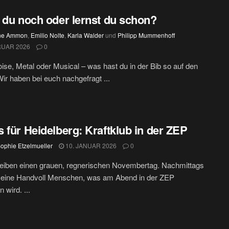
 du noch oder lernst du schon?
ine Ammon
,
Emilio Nolte
,
Karla Walder
und
Philipp Mummenhoff
RUAR 2026
0
ise, Metal oder Musical – was hast du in der Bib so auf den
r haben bei euch nachgefragt ...
 für Heidelberg: Kraftklub in der ZEP
ophie Etzelmueller
10. JANUAR 2026
0
eiben einen grauen, regnerischen Novembertag. Nachmittags
r eine Handvoll Menschen, was am Abend in der ZEP
 wird. ...