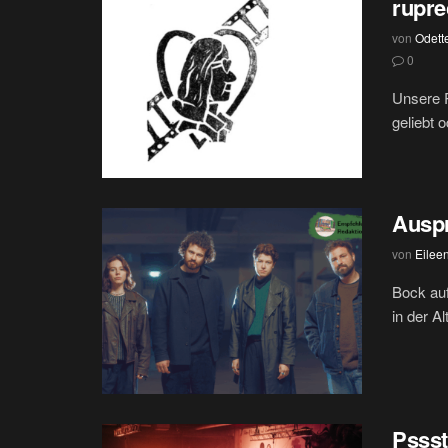
rupre
von
Odett
0
Unsere R
geliebt 
Ausp
von
Eilee
Bock au
in der A
Psss