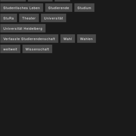
Studentisches Leben
Studierende
Studium
StuRa
Theater
Universität
Universität Heidelberg
Verfasste Studierendenschaft
Wahl
Wahlen
weltweit
Wissenschaft