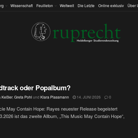
rg
Wissenschaft
Feuilleton
Weltweit
Die Letzte
Online exklusiv
Über 
dtrack oder Popalbum?
 Keßler
,
Greta Pohl
und
Klara Plassmann
14. JUNI 2026
0
icle May Contain Hope: Rayes neuester Release begeistert
.2026 ist das zweite Allbum, „This Music May Contain Hope“,