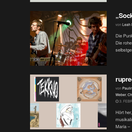
„Sock
von
Leah 
Die Punk
Die rohe
selbstge
rupre
von
Paul
Weber
,
Ch
3. FEB
Hört her
musikal
Maria – 