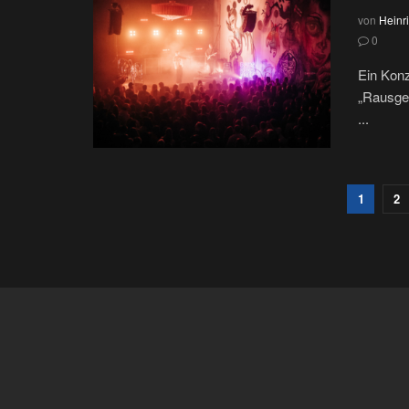
von
Heinri
0
Ein Konz
„Rausgeg
...
1
2