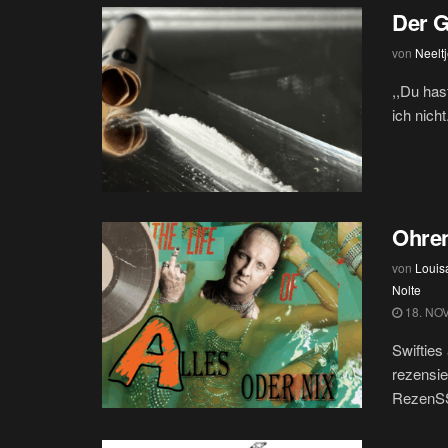
Der G
von
Neelt
,,Du has
ich nich
Ohren
von
Louis
Nolte
18. NO
Swifties
rezensie
RezenSSI