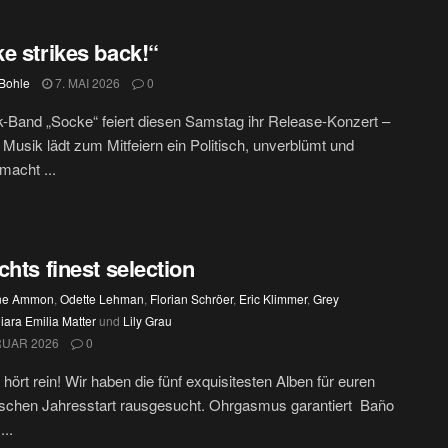
e strikes back!“
Bohle
7. MAI 2026
0
-Band „Socke“ feiert diesen Samstag ihr Release-Konzert –
 Musik lädt zum Mitfeiern ein Politisch, unverblümt und
macht ...
chts finest selection
ine Ammon
,
Odette Lehman
,
Florian Schröer
,
Eric Klimmer
,
Grey
iara Emilia Matter
und
Lily Grau
RUAR 2026
0
, hört rein! Wir haben die fünf exquisitesten Alben für euren
ischen Jahresstart rausgesucht. Ohrgasmus garantiert Baño
...