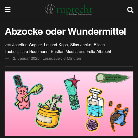
Abzocke oder Wundermittel
von
Josefine Wagner
,
Lennart Kopp
,
Silas Janke
,
Eileen
Taubert
,
Lara Husemann
,
Bastian Mucha
und
Felix Albrecht
2. Januar 2025
Lesedauer: 6 Minuten