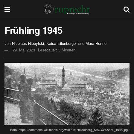
Frühling 1945
von
Nicolaus Niebylski
,
Kaisa Eilenberger
und
Mara Renner
29. Mai 2023
Lesedauer: 5 Minuten
Foto: https://commons.wikimedia.org/wiki/File:Heidelberg_M%C3%A4rz_1945.jpg?