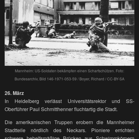
Mannheim: US-Soldaten bekämpfen einen Scharfschützen. Foto:
Bundesarchiv, Bild 146-1971-053-59 / Boyer, Richard / CC-BY-SA
26. März
In Heidelberg verlässt Universitätsrektor und SS-
Oberführer Paul Schmitthenner fluchtartig die Stadt.
Die amerikanischen Truppen erobern die Mannheimer
Stadtteile nördlich des Neckars. Pioniere errichten
schwere behelfsmäßige Brücken aus Schwimmkörpern