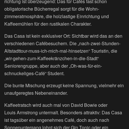
richtung ist überzeugend: Das für Cafés fast schon
obligatorische Bücherregal sorgt für die Wohn-
zimmeratmosphäre, die holzlastige Einrichtung und
Kaffeemühlen für den rustikalen Charakter.
Das Casa ist kein exklusiver Ort: Sichtbar wird das an den
verschiedenen Cafébesuchern. Die „nach-zwei-Stunden-
Altstadttour-muss-ich-mich-mal-hinsetzen“ Touristin, die
„wir-gehen-zum-Kaffeekränzchen-in-die-Stadt“
Seniorengruppe, aber auch der „Oh-was-für-ein-
schnuckeliges-Café“ Student.
Die bunte Mischung erzeugt keine Spannung, vielmehr ein
unaufgeregtes Nebeneinander.
Kaffeetratsch wird auch mal von David Bowie oder
Louis Armstrong untermalt. Besonders attraktiv: Das Casa
ist tagsüber ein angenehmes Café, doch auch nach
Sonnenuntergang lohnt sich der Gin Tonic oder ein