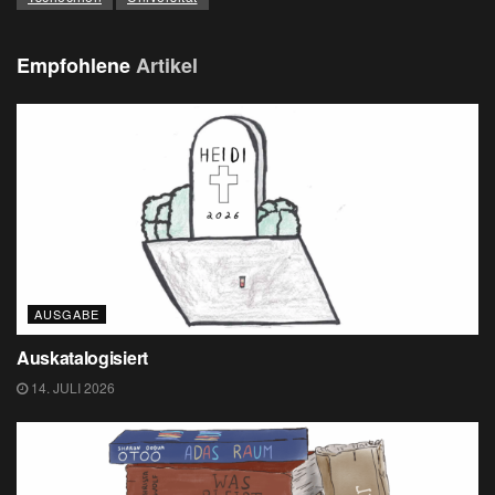
Empfohlene
Artikel
AUSGABE
Auskatalogisiert
14. JULI 2026