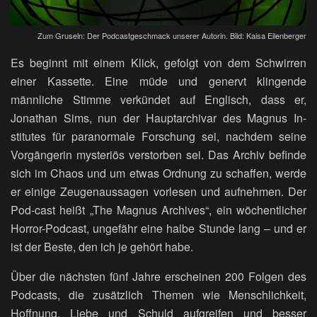
Zum Gruseln: Der Podcastgeschmack unserer Autorin. Bild: Kaisa Eilenberger
Es beginnt mit einem Klick, gefolgt von dem Schwirren
einer Kassette. Eine müde und genervt klingende
männliche Stimme verkündet auf Englisch, dass er,
Jonathan Sims, nun der Hauptarchivar des Magnus In-
stitutes für paranormale Forschung sei, nachdem seine
Vorgängerin mysteriös verstorben sei. Das Archiv befinde
sich im Chaos und um etwas Ordnung zu schaffen, werde
er einige Zeugenaussagen vorlesen und aufnehmen. Der
Pod-cast heißt „The Magnus Archives“, ein wöchentlicher
Horror-Podcast, ungefähr eine halbe Stunde lang – und er
ist der Beste, den ich je gehört habe.
Über die nächsten fünf Jahre erscheinen 200 Folgen des
Podcasts, die zusätzlich Themen wie Menschlichkeit,
Hoffnung, Liebe und Schuld aufgreifen und besser