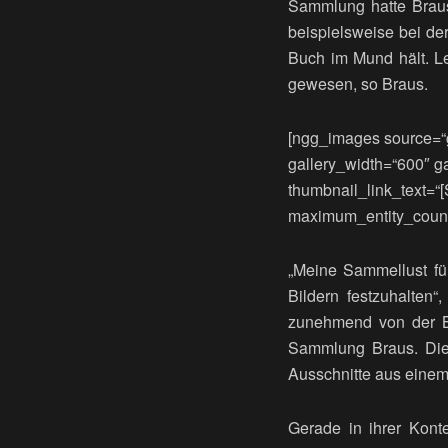
Sammlung hatte Braus
beispielsweise bei de
Buch im Mund hält. Le
gewesen, so Braus.
[ngg_images source=“g
gallery_width=“600″ g
thumbnail_link_text=“[
maximum_entity_count
„Meine Sammellust fü
Bildern festzuhalten“
zunehmend von der Be
Sammlung Braus. Die 
Ausschnitte aus einem
Gerade in ihrer Konte