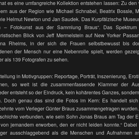
 hat es eine umfangreiche Kollektion entstehen lassen: Zu den 
ern aus der Region wie Michael Schnabel, Beatrix Bossle, M
ie Helmut Newton und Jan Saudek. Das Kurpfälzische Museum 
n – Fotokunst aus der Sammlung Braus“. Das Spektrum d
istischen Blick von Jeff Mermelstein auf New Yorker Passan
tina Rheims, in der sich die Frauen selbstbewusst bis do
 denen der Mensch nur eine Nebenrolle spielt, werden gezei
er als 139 Fotografen zu sehen.
stellung in Motivgruppen: Reportage, Porträt, Inszenierung, Erot
ahmen, so weit ist die zusammenfassende Klammer der Au
der entsteht so der Eindruck, kein kohärentes Ganzes, sonde
n. Doch genau das sind die Fotos im Kern: Es handelt sic
zehnte vom Verleger Günter Braus zusammengetragen wurden. J
schichte verbunden, wie sein Sohn Jonas Braus am Tag der Er
ld von jemandem erworben, den er nicht leiden konnte.“ Dabe
niger ausschlaggebend als die Menschen und Aufnahmen an 