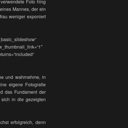
 verwendete Foto hing
 eines Mannes, der ein
frau weniger exponiert
n_basic_slideshow“
ow_thumbnail_link=“1″
eturns=“included“
ehe und wahrnehme, in
eine eigene Fotografie
and das Fundament der
sich in die gezeigten
chst erfolgreich, denn