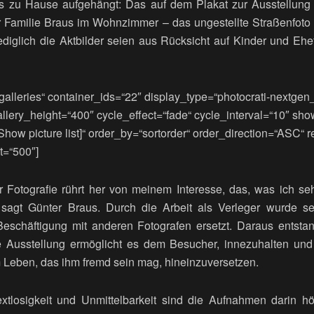
 zu Hause aufgehängt: Das auf dem Plakat zur Ausstellung
r Familie Braus im Wohnzimmer – das ungestellte Straßenfoto
diglich die Aktbilder seien aus Rücksicht auf Kinder und Ehe
alleries“ container_ids=“22″ display_type=“photocrati-nextge
allery_height=“400″ cycle_effect=“fade“ cycle_interval=“10″ sh
Show picture list]“ order_by=“sortorder“ order_direction=“ASC“ r
=“500″]
r Fotografie rührt her von meinem Interesse, das, was ich s
, sagt Günter Braus. Durch die Arbeit als Verleger wurde s
schäftigung mit anderen Fotografen ersetzt. Daraus entst
Ausstellung ermöglicht es dem Besucher, innezuhalten und 
 Leben, das ihm fremd sein mag, hineinzuversetzen.
xtlosigkeit und Unmittelbarkeit sind die Aufnahmen darin hö