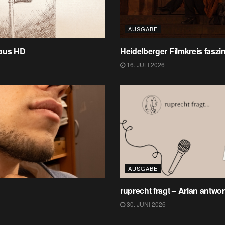
AUSGABE
 aus HD
Heidelberger Filmkreis faszin
16. JULI 2026
AUSGABE
ruprecht fragt – Arian antwor
30. JUNI 2026