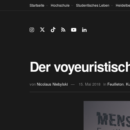
Startseite
Hochschule
Studentisches Leben
Heidelbe
Der voyeuristisc
von
Nicolaus Niebylski
15. Mai 2018
in
Feuilleton
,
Ku