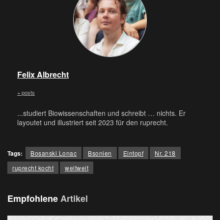
Felix Albrecht
+ posts
...studiert Biowissenschaften und schreibt … nichts. Er
layoutet und illustriert seit 2023 für den ruprecht.
Tags:
Bosanski Lonac
Bsonien
Eintopf
Nr. 218
ruprecht kocht
weltweit
Empfohlene
Artikel