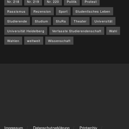
Nr. 218
Nr. 219
Nr. 220
Politik
Protest
Rassismus
Rezension
Sport
Studentisches Leben
Studierende
Studium
StuRa
Theater
Universität
Universität Heidelberg
Verfasste Studierendenschaft
Wahl
Wahlen
weltweit
Wissenschaft
Impressum
Datenschutzerklärung
Printarchiv