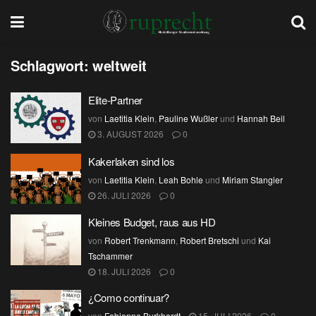
Schlagwort:
weltweit
Elite-Partner
von
Laetitia Klein
,
Pauline Wußler
und
Hannah Beil
3. AUGUST 2026
0
Kakerlaken sind los
von
Laetitia Klein
,
Leah Bohle
und
Miriam Stangier
26. JULI 2026
0
Kleines Budget, raus aus HD
von
Robert Trenkmann
,
Robert Bretschi
und
Kai
Tschammer
18. JULI 2026
0
¿Como continuar?
von
Fabienne Burkhardt
15. JULI 2026
0