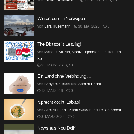
Wintertraum in Norwegen
von
Lara Husemann
30. MAI 2026
0
The Dictator is Leaving!
von
Mariana Silitrari
,
Moritz Eigenbrod
und
Hannah
Beil
25. MAI 2026
0
Ein Land ohne Verbindung …
von
Benyamin Riahi
und
Samira Hedhli
12. MAI 2026
0
ruprecht kocht: Lablabi
von
Samira Hedhli
,
Karla Walder
und
Felix Albrecht
8. MÄRZ 2026
0
News aus Neu-Delhi