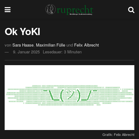
Ok YoKI
von
Sara Haase
,
Maximilian Fülle
und
Felix Albrecht
9. Januar 2025
Lesedauer: 3 Minuten
Grafik: Felix Albrecht