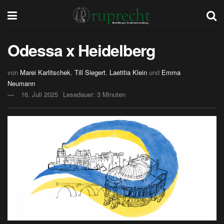
Odessa x Heidelberg
von
Marei Karlitschek
,
Till Siegert
,
Laetitia Klein
und
Emma
Neumann
16. Juli 2025
Lesedauer: 3 Minuten