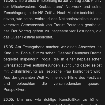
13.05
. Unsere erste Empfehlung ist der Vortrag „Das Archiv
der Mitschwestern: Knabes trans* Netzwerk und seine
Zerschlagung in der NS-Zeit“ J. Noah Munier berichtet uns
davon, wie selbst während des Nationalsozialismus eine
vernetzte Gemeinschaft von Trans* Personen gearbeitet
hat. Der Vortrag gehört zu insgesamt vier Lesungen, die
das Queer Festival ausrichtet.
15.05.
Am Freitagabend machen wir einen Abstecher ins
Kino, um „Pooja, Sir“ zu sehen. Deepak Rauniyars Drama
begleitet Inspektorin Pooja, die in einer nepalesischen
Grenzstadt zwei entführteJungen sucht und dabei selbst
mit Diskriminierung als lesbische Frau konfrontiert wird.
Aus der gesamten Welt kommen die Filme des Festivals
und beleuchten die verschiedensten queeren
Perspektiven.
20.05.
Um uns wie richtige Kunstkritiker zu fühlen,