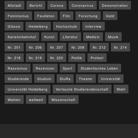
Altstadt
Bericht
Corona
Coronavirus
Demonstration
Feminismus
Feuilleton
Film
Forschung
Geld
Glosse
Heidelberg
Hochschule
Interview
Karlstorbahnhof
Kunst
Literatur
Medizin
Musik
Nr. 201
Nr. 206
Nr. 207
Nr. 208
Nr. 212
Nr. 214
Nr. 218
Nr. 219
Nr. 220
Politik
Protest
Rassismus
Rezension
Sport
Studentisches Leben
Studierende
Studium
StuRa
Theater
Universität
Universität Heidelberg
Verfasste Studierendenschaft
Wahl
Wahlen
weltweit
Wissenschaft