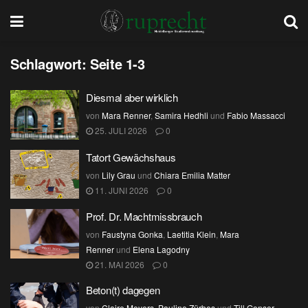
Schlagwort:
Seite 1-3
Diesmal aber wirklich
von
Mara Renner
,
Samira Hedhli
und
Fabio Massacci
25. JULI 2026
0
Tatort Gewächshaus
von
Lily Grau
und
Chiara Emilia Matter
11. JUNI 2026
0
Prof. Dr. Machtmissbrauch
von
Faustyna Gonka
,
Laetitia Klein
,
Mara
Renner
und
Elena Lagodny
21. MAI 2026
0
Beton(t) dagegen
von
Claire Meyers
,
Pauline Zürbes
und
Till Gonser