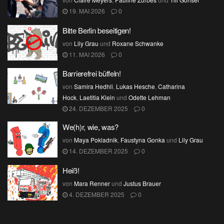
19. MAI 2026
0
Bitte Berlin beseitigen!
von
Lily Grau
und
Roxane Schwanke
11. MAI 2026
0
Barrierefrei büffeln!
von
Samira Hedhli
,
Lukas Hesche
,
Catharina
Hock
,
Laetitia Klein
und
Odette Lehman
24. DEZEMBER 2025
0
We(h)r, wie, was?
von
Maya Pokladnik
,
Faustyna Gonka
und
Lily Grau
14. DEZEMBER 2025
0
Heiß!
von
Mara Renner
und
Justus Brauer
4. DEZEMBER 2025
0