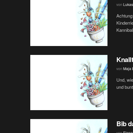
von
Lukas
Achtung:
Kinderri
Kannibal
Knallt
von
Maja
Und, wie
und bunt
Bib d
von
Elena