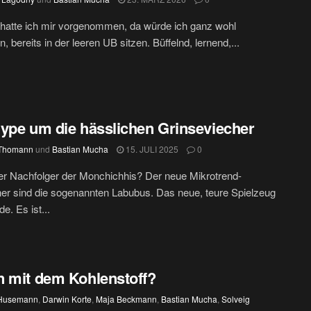
 hatte ich mir vorgenommen, da würde ich ganz wohl
, bereits in der leeren UB sitzen. Büffelnd, lernend,...
ype um die hässlichen Grinseviecher
 Thomann
und
Bastian Mucha
15. JULI 2025
0
er Nachfolger der Monchichhis? Der neue Mikrotrend-
r sind die sogenannten Labubus. Das neue, teure Spielzeug
e. Es ist...
 mit dem Kohlenstoff?
 Husemann
,
Darwin Korte
,
Maja Beckmann
,
Bastian Mucha
,
Solveig