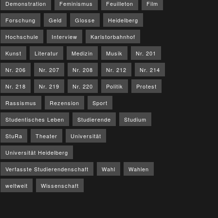
Demonstration
Feminismus
Feuilleton
Film
Forschung
Geld
Glosse
Heidelberg
Hochschule
Interview
Karlstorbahnhof
Kunst
Literatur
Medizin
Musik
Nr. 201
Nr. 206
Nr. 207
Nr. 208
Nr. 212
Nr. 214
Nr. 218
Nr. 219
Nr. 220
Politik
Protest
Rassismus
Rezension
Sport
Studentisches Leben
Studierende
Studium
StuRa
Theater
Universität
Universität Heidelberg
Verfasste Studierendenschaft
Wahl
Wahlen
weltweit
Wissenschaft