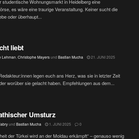
r studentische Wohnungsmarkt in Heidelberg eine
örse, es wäre eine traurige Veranstaltung. Keiner sucht die
ebe oder überhaupt...
cht liebt
e Lehman
,
Christophe Mayers
und
Bastian Mucha
21. JUNI 2025
edakteur:innen legen euch ans Herz, was sie in letzter Zeit
oder worüber sie gelacht haben. Empfehlungen aus dem...
athischer Umsturz
Fabry
und
Bastian Mucha
1. JUNI 2025
0
iheit der Türkei wird an der Moldau erkämpft“ – genauso wenig