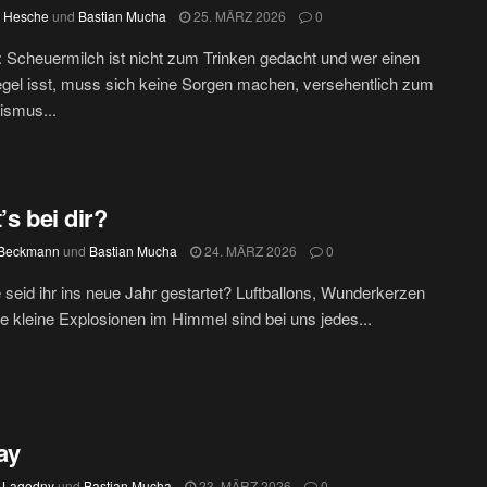
 Hesche
und
Bastian Mucha
25. MÄRZ 2026
0
 Scheuermilch ist nicht zum Trinken gedacht und wer einen
egel isst, muss sich keine Sorgen machen, versehentlich zum
ismus...
’s bei dir?
 Beckmann
und
Bastian Mucha
24. MÄRZ 2026
0
 seid ihr ins neue Jahr gestartet? Luftballons, Wunderkerzen
e kleine Explosionen im Himmel sind bei uns jedes...
ay
 Lagodny
und
Bastian Mucha
23. MÄRZ 2026
0