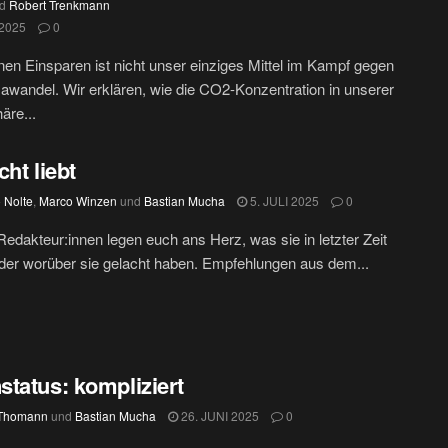
d
Robert Trenkmann
 2025
0
en Einsparen ist nicht unser einziges Mittel im Kampf gegen
awandel. Wir erklären, wie die CO2-Konzentration in unserer
äre...
cht liebt
 Nolte
,
Marco Winzen
und
Bastian Mucha
5. JULI 2025
0
edakteur:innen legen euch ans Herz, was sie in letzter Zeit
oder worüber sie gelacht haben. Empfehlungen aus dem...
tatus: kompliziert
 Thomann
und
Bastian Mucha
26. JUNI 2025
0