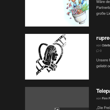
Wäre de
Partnerb
große Li
rupre
von
Odett
0
Unsere R
geliebt 
Telep
von
Finn 
„Die Fre