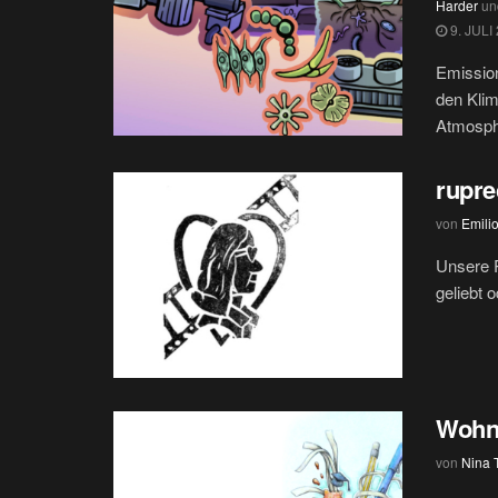
Harder
un
9. JULI
Emission
den Klim
Atmosph
rupre
von
Emilio
Unsere R
geliebt 
Wohns
von
Nina