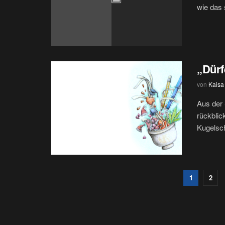
wie das 
„Dürf
von
Kaisa
Aus der 
rückblic
Kugelschr
1
2