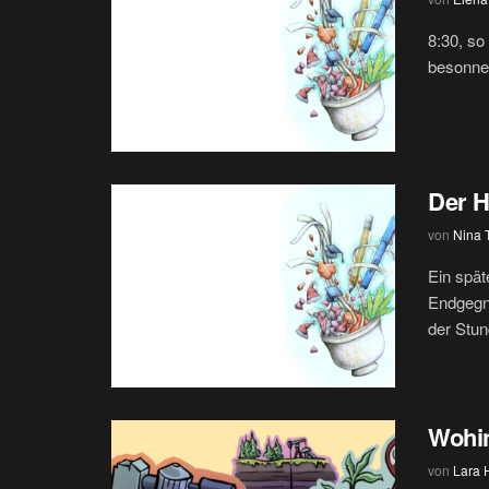
8:30, so
besonnen
Der H
von
Nina
Ein spät
Endgegne
der Stund
Wohin
von
Lara