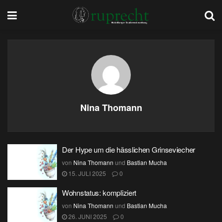
Nina Thomann
Der Hype um die hässlichen Grinseviecher
von
Nina Thomann
und
Bastian Mucha
15. JULI 2025
0
Wohnstatus: kompliziert
von
Nina Thomann
und
Bastian Mucha
26. JUNI 2025
0