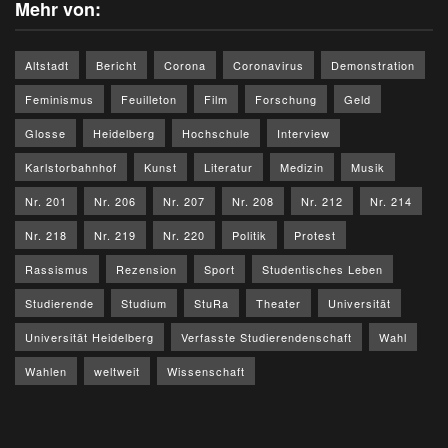
Mehr von:
Altstadt
Bericht
Corona
Coronavirus
Demonstration
Feminismus
Feuilleton
Film
Forschung
Geld
Glosse
Heidelberg
Hochschule
Interview
Karlstorbahnhof
Kunst
Literatur
Medizin
Musik
Nr. 201
Nr. 206
Nr. 207
Nr. 208
Nr. 212
Nr. 214
Nr. 218
Nr. 219
Nr. 220
Politik
Protest
Rassismus
Rezension
Sport
Studentisches Leben
Studierende
Studium
StuRa
Theater
Universität
Universität Heidelberg
Verfasste Studierendenschaft
Wahl
Wahlen
weltweit
Wissenschaft