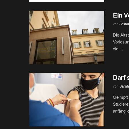
Ein V
von
Joshu
Die Alts
Vorlesun
die ...
Darf’
von
Sarah
Geimpft 
Studiere
anfänglic