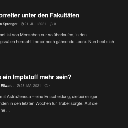
orreiter unter den Fakultäten
a Sprenger
21. JULI 2021
0
tadt ist von Menschen nur so überlaufen, in den
gssälen herrscht immer noch gähnende Leere. Nun hebt sich
s ein Impfstoff mehr sein?
 Ellwardt
28. MAI 2021
4
mit AstraZeneca – eine Entscheidung, die bei einigen
nden in den letzten Wochen für Trubel sorgte. Auf die
he ...