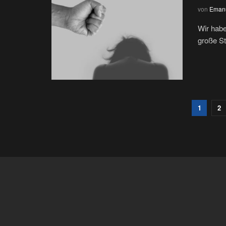
von
Emanu
Wir habe
große St
1
2