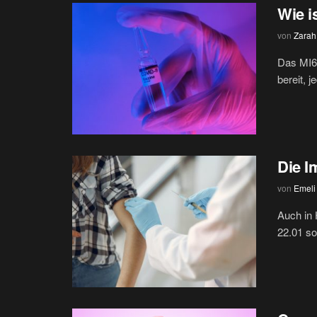
Wie i
von
Zarah
Das MI6:
bereit, 
Die I
von
Emeli
Auch in 
22.01 so