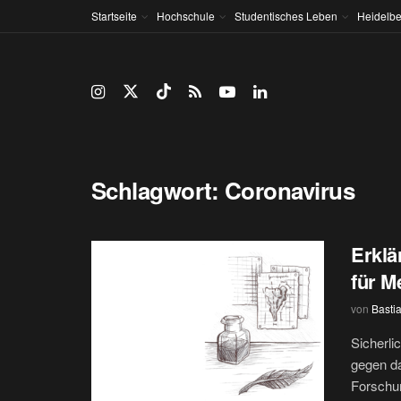
Startseite
Hochschule
Studentisches Leben
Heidelbe
Schlagwort:
Coronavirus
Erklä
für M
von
Basti
Sicherli
gegen d
Forschun