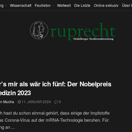
rg
Wissenschaft
Feuilleton
Weltweit
Die Letzte
Online exklusiv
Über 
r’s mir als wär ich fünf: Der Nobelpreis
edizin 2023
an Mucha
11. JANUAR 2024
0
ch hast du schon einmal gehört, dass einige der Impfstoffe
as Corona-Virus auf der mRNA-Technologie beruhen. Für
g an ...