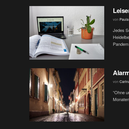
Leise
von
Paula
Jedes S
Heidelbe
Pandemie
Alarm
von
Carin
“Ohne uns
Monaten 