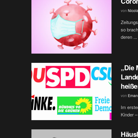
Coron
von
Nicol
Zeitungs
so brach
deren ...
„Die
Lande
heiße
von
Emanu
Im erste
Kinder –
Häusl