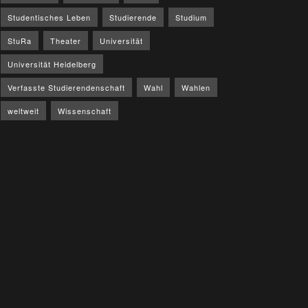
Studentisches Leben
Studierende
Studium
StuRa
Theater
Universität
Universität Heidelberg
Verfasste Studierendenschaft
Wahl
Wahlen
weltweit
Wissenschaft