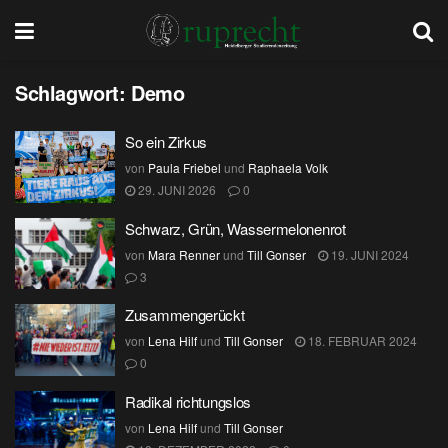
Schlagwort:
Demo
So ein Zirkus
von
Paula Friebel
und
Raphaela Volk
29. JUNI 2026
0
Schwarz, Grün, Wassermelonenrot
von
Mara Renner
und
Till Gonser
19. JUNI 2024
3
Zusammengerückt
von
Lena Hilf
und
Till Gonser
18. FEBRUAR 2024
0
Radikal richtungslos
von
Lena Hilf
und
Till Gonser