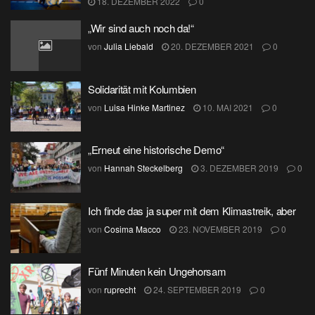
18. DEZEMBER 2022
0
„Wir sind auch noch da!“
von
Julia Liebald
20. DEZEMBER 2021
0
Solidarität mit Kolumbien
von
Luisa Hinke Martinez
10. MAI 2021
0
„Erneut eine historische Demo“
von
Hannah Steckelberg
3. DEZEMBER 2019
0
Ich finde das ja super mit dem Klimastreik, aber
von
Cosima Macco
23. NOVEMBER 2019
0
Fünf Minuten kein Ungehorsam
von
ruprecht
24. SEPTEMBER 2019
0