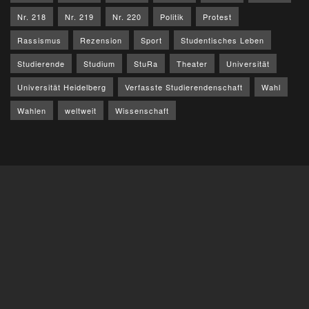
Nr. 218
Nr. 219
Nr. 220
Politik
Protest
Rassismus
Rezension
Sport
Studentisches Leben
Studierende
Studium
StuRa
Theater
Universität
Universität Heidelberg
Verfasste Studierendenschaft
Wahl
Wahlen
weltweit
Wissenschaft