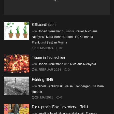
Kiffkoordinaten
von
Robert Trenkmann
,
Justus Brauer
,
Nicolaus
Niebylski
,
Mara Renner
,
Lena Hilf
,
Katharina
Frank
und
Bastian Mucha
19. MAI 2024
0
Trauer in Tschechien
von
Robert Trenkmann
und
Nicolaus Niebylski
6. FEBRUAR 2024
0
Frühling 1945
von
Nicolaus Niebylski
,
Kaisa Eilenberger
und
Mara
Renner
29. MAI 2023
0
Die ruprecht Foto-Lovestory – Teil 1
von
Josefine Nord
,
Nicolaus Niebylski
,
Thomas