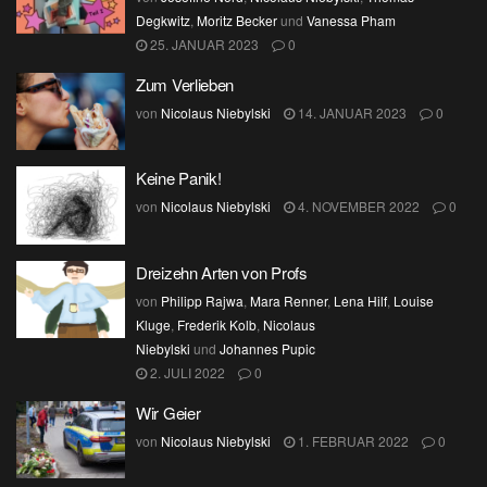
Degkwitz
,
Moritz Becker
und
Vanessa Pham
25. JANUAR 2023
0
Zum Verlieben
von
Nicolaus Niebylski
14. JANUAR 2023
0
Keine Panik!
von
Nicolaus Niebylski
4. NOVEMBER 2022
0
Dreizehn Arten von Profs
von
Philipp Rajwa
,
Mara Renner
,
Lena Hilf
,
Louise
Kluge
,
Frederik Kolb
,
Nicolaus
Niebylski
und
Johannes Pupic
2. JULI 2022
0
Wir Geier
von
Nicolaus Niebylski
1. FEBRUAR 2022
0