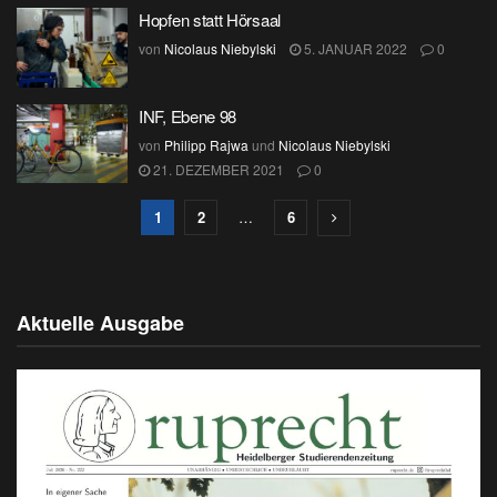
Hopfen statt Hörsaal
von
Nicolaus Niebylski
5. JANUAR 2022
0
INF, Ebene 98
von
Philipp Rajwa
und
Nicolaus Niebylski
21. DEZEMBER 2021
0
1
2
…
6
Aktuelle Ausgabe