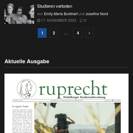
Studieren verboten
von
Emily Maria Burkhart
und
Josefine Nord
17. NOVEMBER 2023
0
1
2
…
4
Aktuelle Ausgabe