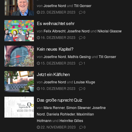
von
Josefine Nord
und
Till Gonser
23. DEZEMBER 2023
0
Es weihnachtet sehr
von
Felix Albrecht
,
Josefine Nord
und
Nikolai Glasow
16. DEZEMBER 2023
0
Kein neues Kapitel?
von
Josefine Nord
,
Mathis Gesing
und
Till Gonser
15. DEZEMBER 2023
1
Jetzt ein Käffchen
von
Josefine Nord
und
Louise Kluge
10. DEZEMBER 2023
0
Das große ruprecht Quiz
von
Mara Renner
,
Simon Stewner
,
Josefine
Nord
,
Daniela Rohleder
,
Maximilian
Hofmann
und
Heinrike Gilles
22. NOVEMBER 2023
0