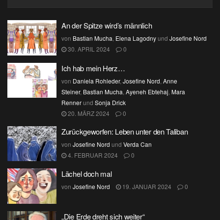
An der Spitze wird’s männlich
von
Bastian Mucha
,
Elena Lagodny
und
Josefine Nord
30. APRIL 2024
0
Ich hab mein Herz…
von
Daniela Rohleder
,
Josefine Nord
,
Anne
Steiner
,
Bastian Mucha
,
Ayeneh Ebtehaj
,
Mara
Renner
und
Sonja Drick
20. MÄRZ 2024
0
Zurückgeworfen: Leben unter den Taliban
von
Josefine Nord
und
Verda Can
4. FEBRUAR 2024
0
Lächel doch mal
von
Josefine Nord
19. JANUAR 2024
0
„Die Erde dreht sich weiter“