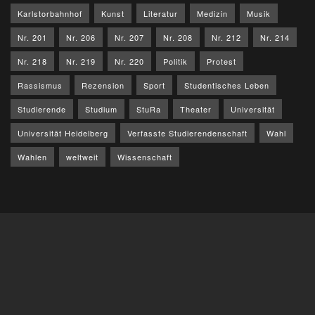
Karlstorbahnhof
Kunst
Literatur
Medizin
Musik
Nr. 201
Nr. 206
Nr. 207
Nr. 208
Nr. 212
Nr. 214
Nr. 218
Nr. 219
Nr. 220
Politik
Protest
Rassismus
Rezension
Sport
Studentisches Leben
Studierende
Studium
StuRa
Theater
Universität
Universität Heidelberg
Verfasste Studierendenschaft
Wahl
Wahlen
weltweit
Wissenschaft