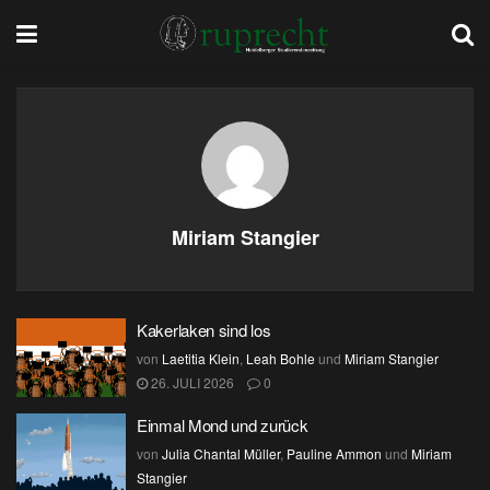
Miriam Stangier
Kakerlaken sind los
von
Laetitia Klein
,
Leah Bohle
und
Miriam Stangier
26. JULI 2026
0
Einmal Mond und zurück
von
Julia Chantal Müller
,
Pauline Ammon
und
Miriam
Stangier