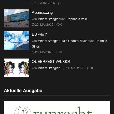
19. JUNI 2026
0
Audimaxxing
von
Miriam Stangier
und
Raphaela Volk
22. MAI 2026
0
But why?
von
Miriam Stangier
,
Julia Chantal Müller
und
Heinrike
Gilles
20. MAI 2026
0
QUEERFESTIVAL GO!
von
Miriam Stangier
14. MAI 2026
0
Aktuelle Ausgabe