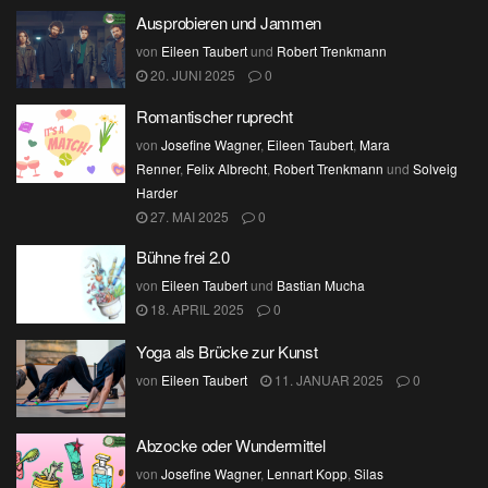
Ausprobieren und Jammen
von
Eileen Taubert
und
Robert Trenkmann
20. JUNI 2025
0
Romantischer ruprecht
von
Josefine Wagner
,
Eileen Taubert
,
Mara
Renner
,
Felix Albrecht
,
Robert Trenkmann
und
Solveig
Harder
27. MAI 2025
0
Bühne frei 2.0
von
Eileen Taubert
und
Bastian Mucha
18. APRIL 2025
0
Yoga als Brücke zur Kunst
von
Eileen Taubert
11. JANUAR 2025
0
Abzocke oder Wundermittel
von
Josefine Wagner
,
Lennart Kopp
,
Silas