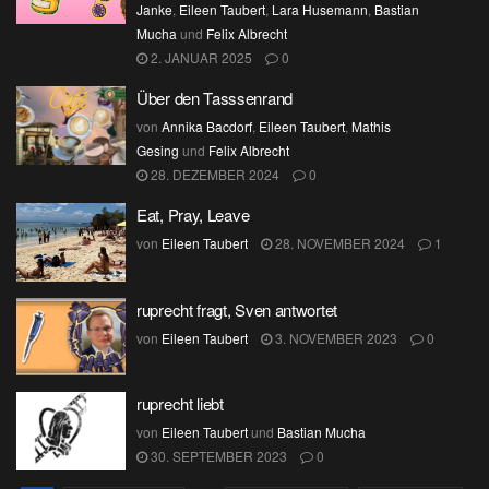
Janke
,
Eileen Taubert
,
Lara Husemann
,
Bastian
Mucha
und
Felix Albrecht
2. JANUAR 2025
0
Über den Tasssenrand
von
Annika Bacdorf
,
Eileen Taubert
,
Mathis
Gesing
und
Felix Albrecht
28. DEZEMBER 2024
0
Eat, Pray, Leave
von
Eileen Taubert
28. NOVEMBER 2024
1
ruprecht fragt, Sven antwortet
von
Eileen Taubert
3. NOVEMBER 2023
0
ruprecht liebt
von
Eileen Taubert
und
Bastian Mucha
30. SEPTEMBER 2023
0