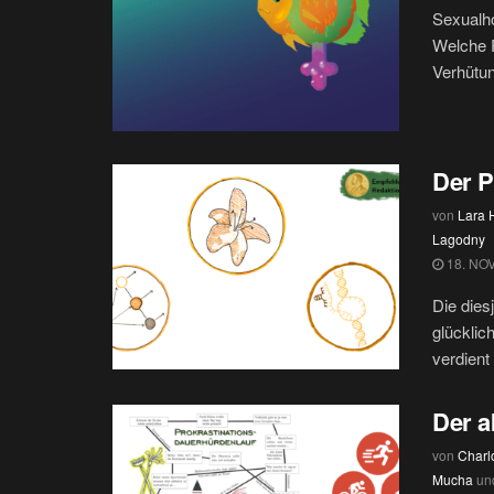
Sexualho
Welche R
Verhütun
Der P
von
Lara
Lagodny
18. NO
Die dies
glücklic
verdient 
Der a
von
Charlo
Mucha
un