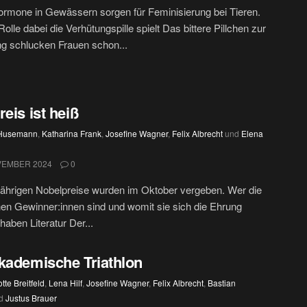
rmone in Gewässern sorgen für Feminisierung bei Tieren.
olle dabei die Verhütungspille spielt Das bittere Pillchen zur
g schlucken Frauen schon...
reis ist heiß
 Husemann
,
Katharina Frank
,
Josefine Wagner
,
Felix Albrecht
und
Elena
VEMBER 2024
0
jährigen Nobelpreise wurden im Oktober vergeben. Wer die
hen Gewinner:innen sind und womit sie sich die Ehrung
haben Literatur Der...
kademische Triathlon
tte Breitfeld
,
Lena Hilf
,
Josefine Wagner
,
Felix Albrecht
,
Bastian
d
Justus Brauer