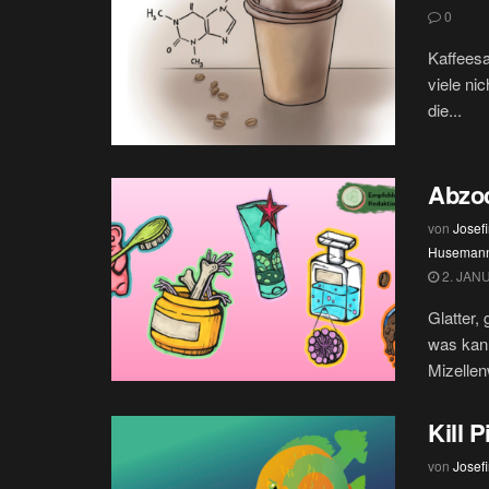
0
Kaffeesa
viele ni
die...
Abzoc
von
Josef
Huseman
2. JAN
Glatter,
was kann
Mizellen
Kill P
von
Josef