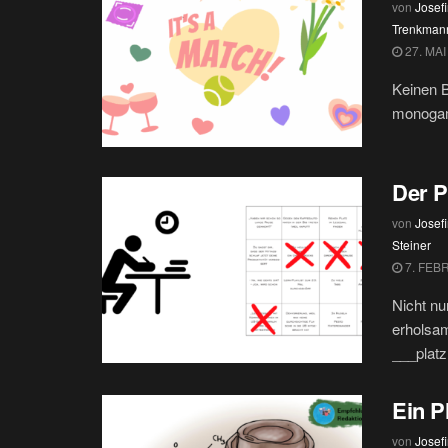
von
Josef
Trenkman
27. MAI
Keinen 
monogam 
Der P
von
Josef
Steiner
7. FEB
Nicht nu
erholsam
___platz.
Ein P
von
Josef