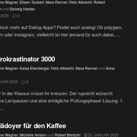
ine Wagner
,
Eileen Taubert
,
Mara Renner
,
Felix Albrecht
,
Robert
n
und
Solveig Harder
 2025
0
Bock mehr auf Dating-Apps? Findet euch analog! Ob polygam,
oder instagram, vielleicht ist hier jemand für euch dabei......
rokrastinator 3000
ine Wagner
,
Kaisa Eilenberger
,
Felix Albrecht
,
Mara Renner
und
Anne
RUAR 2025
0
r in der Klausur müsst ihr kreuzen. Der ruprecht wünscht
e Lernpausen und eine erträgliche Prüfungsphase! Lösung: 1.
..
lädoyer für den Kaffee
ine Wagner
,
Michelle Amann
und
Robert Bretschi
25. JANUAR 2025