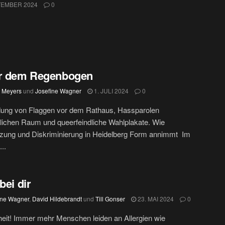
TEMBER 2024
0
er dem Regenbogen
e Meyers
und
Josefine Wagner
1. JULI 2024
0
ung von Flaggen vor dem Rathaus, Hassparolen
tlichen Raum und queerfeindliche Wahlplakate. Wie
zung und Diskriminierung in Heidelberg Form annimmt Im
..
bei dir
ine Wagner
,
David Hildebrandt
und
Till Gonser
23. MAI 2024
0
it! Immer mehr Menschen leiden an Allergien wie