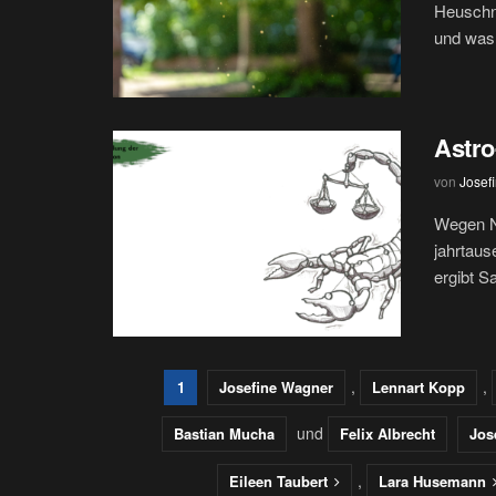
Heuschnu
und was 
Astro
von
Josef
Wegen N
jahrtaus
ergibt S
,
,
1
Josefine Wagner
Lennart Kopp
und
Bastian Mucha
Felix Albrecht
Jos
,
Eileen Taubert
Lara Husemann