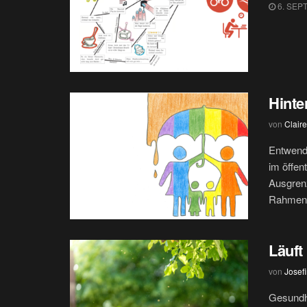
6. SEP
Hint
von
Clair
Entwend
im öffen
Ausgren
Rahmen.
Läuft 
von
Josef
Gesundhe