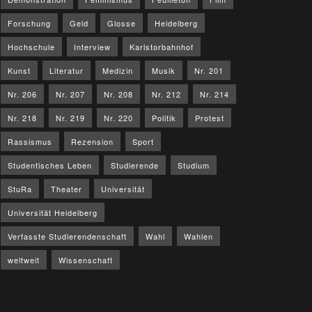
Forschung
Geld
Glosse
Heidelberg
Hochschule
Interview
Karlstorbahnhof
Kunst
Literatur
Medizin
Musik
Nr. 201
Nr. 206
Nr. 207
Nr. 208
Nr. 212
Nr. 214
Nr. 218
Nr. 219
Nr. 220
Politik
Protest
Rassismus
Rezension
Sport
Studentisches Leben
Studierende
Studium
StuRa
Theater
Universität
Universität Heidelberg
Verfasste Studierendenschaft
Wahl
Wahlen
weltweit
Wissenschaft