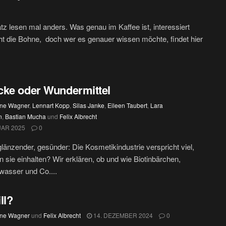
tz lesen mal anders. Was genau im Kaffee ist, interessiert
cht die Bohne, doch wer es genauer wissen möchte, findet hier
ke oder Wundermittel
ine Wagner
,
Lennart Kopp
,
Silas Janke
,
Eileen Taubert
,
Lara
n
,
Bastian Mucha
und
Felix Albrecht
UAR 2025
0
 glänzender, gesünder: Die Kosmetikindustrie verspricht viel,
 sie einhalten? Wir erklären, ob und wie Biotinbärchen,
wasser und Co....
ill?
ine Wagner
und
Felix Albrecht
14. DEZEMBER 2024
0