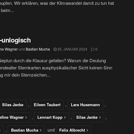
pfen. Wir erklären, was der Klimawandel damit zu tun hat
beim...
-unlogisch
ine Wagner
und
Bastian Mucha
25. JANUAR 2024
0
eptun durch die Klausur gefallen? Warum die Deutung
endealter Sternkarten ausphysikalischer Sicht keinen Sinn
ag mir dein Sternzeichen...
,
,
,
Silas Janke
Eileen Taubert
Lara Husemann
,
,
,
efine Wagner
Lennart Kopp
Silas Janke
,
und
Bastian Mucha
Felix Albrecht