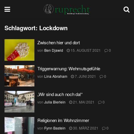
Schlagwort:
Lockdown
Zwischen hier und dort
von
Ben Djawid
15. AUGUST 2021
0
Triggerwarnung: Wehmutsgefühle
von
Lina Abraham
7. JUNI 2021
0
„Wir sind auch noch da!“
von
Julia Bierlein
21. MAI 2021
0
Religionen im Wohnzimmer
von
Fynn Bastein
30. MÄRZ 2021
0