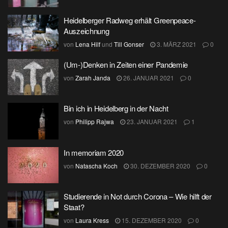
Heidelberger Radweg erhält Greenpeace-
Auszeichnung
von
Lena Hilf
und
Till Gonser
3. MÄRZ 2021
0
(Um-)Denken in Zeiten einer Pandemie
von
Zarah Janda
26. JANUAR 2021
0
Bin ich in Heidelberg in der Nacht
von
Philipp Rajwa
23. JANUAR 2021
1
In memoriam 2020
von
Natascha Koch
30. DEZEMBER 2020
0
Studierende in Not durch Corona – Wie hilft der
Staat?
von
Laura Kress
15. DEZEMBER 2020
0