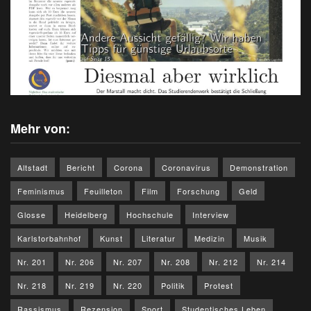
Mehr von:
Altstadt
Bericht
Corona
Coronavirus
Demonstration
Feminismus
Feuilleton
Film
Forschung
Geld
Glosse
Heidelberg
Hochschule
Interview
Karlstorbahnhof
Kunst
Literatur
Medizin
Musik
Nr. 201
Nr. 206
Nr. 207
Nr. 208
Nr. 212
Nr. 214
Nr. 218
Nr. 219
Nr. 220
Politik
Protest
Rassismus
Rezension
Sport
Studentisches Leben