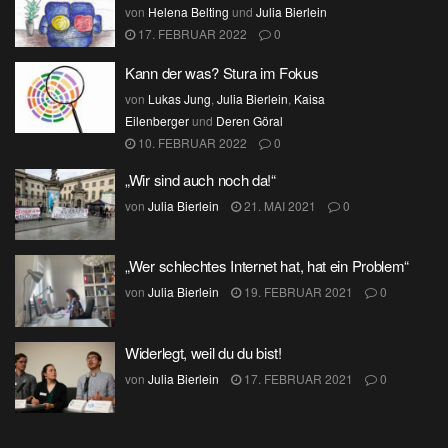
von
Helena Belting
und
Julia Bierlein
17. FEBRUAR 2022
0
Kann der was? Stura im Fokus
von
Lukas Jung
,
Julia Bierlein
,
Kaisa
Eilenberger
und
Deren Göral
10. FEBRUAR 2022
0
„Wir sind auch noch da!“
von
Julia Bierlein
21. MAI 2021
0
„Wer schlechtes Internet hat, hat ein Problem“
von
Julia Bierlein
19. FEBRUAR 2021
0
Widerlegt, weil du du bist!
von
Julia Bierlein
17. FEBRUAR 2021
0