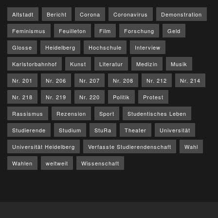
Altstadt
Bericht
Corona
Coronavirus
Demonstration
Feminismus
Feuilleton
Film
Forschung
Geld
Glosse
Heidelberg
Hochschule
Interview
Karlstorbahnhof
Kunst
Literatur
Medizin
Musik
Nr. 201
Nr. 206
Nr. 207
Nr. 208
Nr. 212
Nr. 214
Nr. 218
Nr. 219
Nr. 220
Politik
Protest
Rassismus
Rezension
Sport
Studentisches Leben
Studierende
Studium
StuRa
Theater
Universität
Universität Heidelberg
Verfasste Studierendenschaft
Wahl
Wahlen
weltweit
Wissenschaft