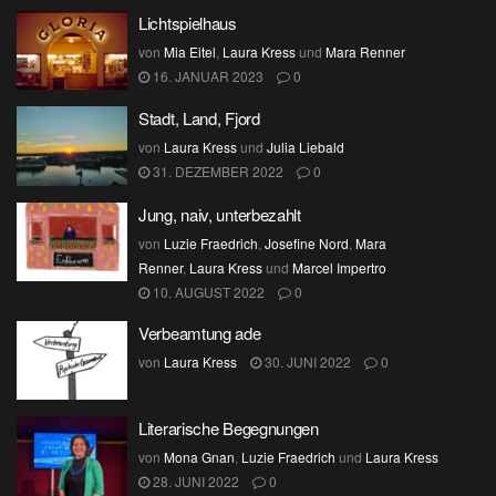
Lichtspielhaus
von
Mia Eitel
,
Laura Kress
und
Mara Renner
16. JANUAR 2023
0
Stadt, Land, Fjord
von
Laura Kress
und
Julia Liebald
31. DEZEMBER 2022
0
Jung, naiv, unterbezahlt
von
Luzie Fraedrich
,
Josefine Nord
,
Mara
Renner
,
Laura Kress
und
Marcel Impertro
10. AUGUST 2022
0
Verbeamtung ade
von
Laura Kress
30. JUNI 2022
0
Literarische Begegnungen
von
Mona Gnan
,
Luzie Fraedrich
und
Laura Kress
28. JUNI 2022
0