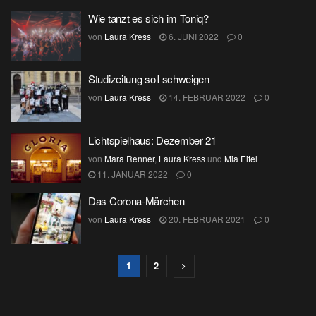
Wie tanzt es sich im Toniq?
von
Laura Kress
6. JUNI 2022
0
Studizeitung soll schweigen
von
Laura Kress
14. FEBRUAR 2022
0
Lichtspielhaus: Dezember 21
von
Mara Renner
,
Laura Kress
und
Mia Eitel
11. JANUAR 2022
0
Das Corona-Märchen
von
Laura Kress
20. FEBRUAR 2021
0
1
2