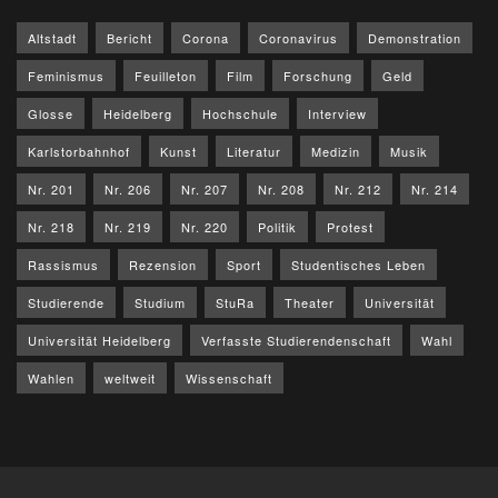
Altstadt
Bericht
Corona
Coronavirus
Demonstration
Feminismus
Feuilleton
Film
Forschung
Geld
Glosse
Heidelberg
Hochschule
Interview
Karlstorbahnhof
Kunst
Literatur
Medizin
Musik
Nr. 201
Nr. 206
Nr. 207
Nr. 208
Nr. 212
Nr. 214
Nr. 218
Nr. 219
Nr. 220
Politik
Protest
Rassismus
Rezension
Sport
Studentisches Leben
Studierende
Studium
StuRa
Theater
Universität
Universität Heidelberg
Verfasste Studierendenschaft
Wahl
Wahlen
weltweit
Wissenschaft