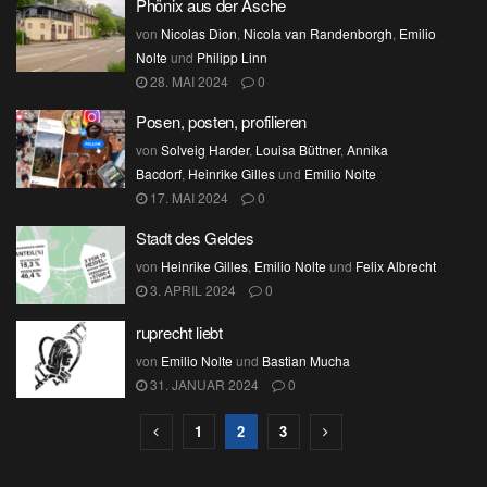
Phönix aus der Asche
von
Nicolas Dion
,
Nicola van Randenborgh
,
Emilio
Nolte
und
Philipp Linn
28. MAI 2024
0
Posen, posten, profilieren
von
Solveig Harder
,
Louisa Büttner
,
Annika
Bacdorf
,
Heinrike Gilles
und
Emilio Nolte
17. MAI 2024
0
Stadt des Geldes
von
Heinrike Gilles
,
Emilio Nolte
und
Felix Albrecht
3. APRIL 2024
0
ruprecht liebt
von
Emilio Nolte
und
Bastian Mucha
31. JANUAR 2024
0
1
2
3