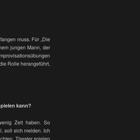
nfangen muss. Für „Die
inem jungen Mann, der
 Improvisationsübungen
die Rolle herangeführt,
tspielen kann?
 wenig Zeit haben. So
, soll sich melden. Ich
öchten. Theater spielen