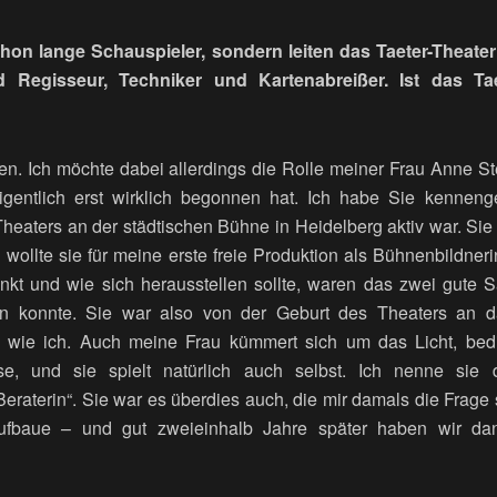
chon lange Schauspieler, sondern leiten das Taeter-Theate
 Regisseur, Techniker und Kartenabreißer. Ist das Taet
. Ich möchte dabei allerdings die Rolle meiner Frau Anne St
gentlich erst wirklich begonnen hat. Ich habe Sie kennengel
heaters an der städtischen Bühne in Heidelberg aktiv war. Sie 
h wollte sie für meine erste freie Produktion als Bühnenbildne
nkt und wie sich herausstellen sollte, waren das zwei gute 
n konnte. Sie war also von der Geburt des Theaters an d
et wie ich. Auch meine Frau kümmert sich um das Licht, bed
se, und sie spielt natürlich auch selbst. Ich nenne sie
eraterin“. Sie war es überdies auch, die mir damals die Frage s
aufbaue – und gut zweieinhalb Jahre später haben wir dan