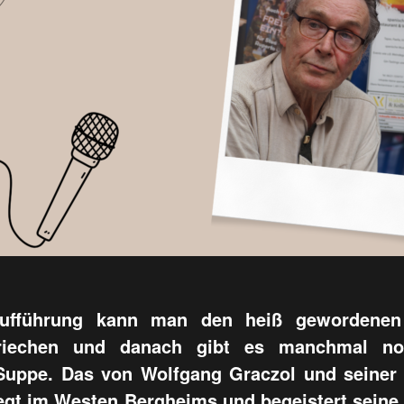
ufführung kann man den heiß gewordenen
 riechen und danach gibt es manchmal noc
Suppe. Das von Wolfgang Graczol und seiner
iegt im Westen Bergheims und begeistert sein