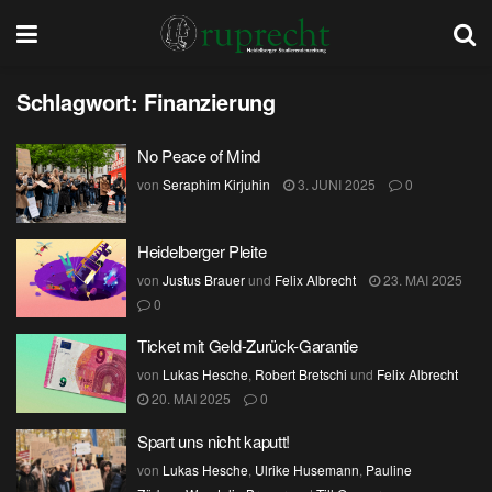
Schlagwort:
Finanzierung
No Peace of Mind
von
Seraphim Kirjuhin
3. JUNI 2025
0
Heidelberger Pleite
von
Justus Brauer
und
Felix Albrecht
23. MAI 2025
0
Ticket mit Geld-Zurück-Garantie
von
Lukas Hesche
,
Robert Bretschi
und
Felix Albrecht
20. MAI 2025
0
Spart uns nicht kaputt!
von
Lukas Hesche
,
Ulrike Husemann
,
Pauline