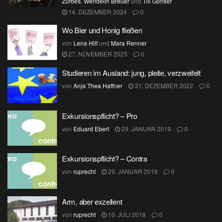
Zürbes
,
Wendelin Breuer
und
Till Gonser
14. DEZEMBER 2024
0
Wo Bier und Honig fließen
von
Lena Hilf
und
Mara Renner
27. NOVEMBER 2023
0
Studieren im Ausland: jung, pleite, verzweifelt
von
Anja Thea Haffner
31. DEZEMBER 2022
0
Exkursionspflicht? – Pro
von
Eduard Ebert
29. JANUAR 2019
0
Exkursionspflicht? – Contra
von
ruprecht
29. JANUAR 2019
0
Arm, aber exzellent
von
ruprecht
10. JULI 2018
0