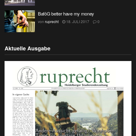
BaföG better have my money
von
ruprecht
18. JULI 2017
0
Aktuelle Ausgabe