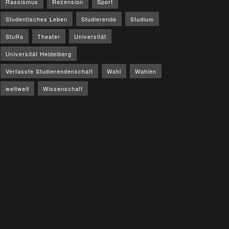
Rassismus
Rezension
Sport
Studentisches Leben
Studierende
Studium
StuRa
Theater
Universität
Universität Heidelberg
Verfasste Studierendenschaft
Wahl
Wahlen
weltweit
Wissenschaft