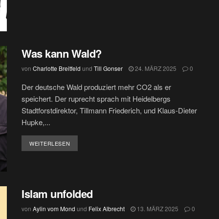
Was kann Wald?
von
Charlotte Breitfeld
und
Till Gonser
24. MÄRZ 2025
0
Der deutsche Wald produziert mehr CO2 als er
speichert. Der ruprecht sprach mit Heidelbergs
Stadtforstdirektor, Tillmann Friederich, und Klaus-Dieter
Hupke,...
DETAILS
WEITERLESEN
Islam unfolded
von
Aylin vom Mond
und
Felix Albrecht
13. MÄRZ 2025
0