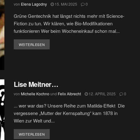
von
Elena Lagodny
15. MAI 2025
0
Grüne Gentechnik hat längst nichts mehr mit Science-
Fiction zu tun. Wir klären, wie Bio-Modifikationen
funktionieren Wer beim Wocheneinkauf schon mal...
DETAILS
WEITERLESEN
Lise Meitner…
von
Michelle Kochno
und
Felix Albrecht
12. APRIL 2025
0
... wer war das? Unsere Reihe zum Matilda-Effekt Die
vergessene „Mutter der Kernspaltung“ kam 1878 in
Wien zur Welt und...
DETAILS
WEITERLESEN