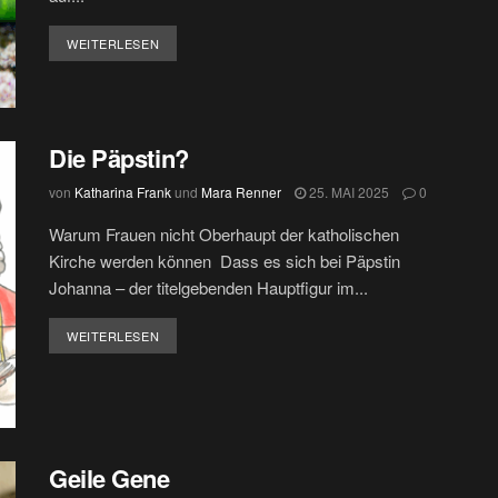
DETAILS
WEITERLESEN
Die Päpstin?
von
Katharina Frank
und
Mara Renner
25. MAI 2025
0
Warum Frauen nicht Oberhaupt der katholischen
Kirche werden können Dass es sich bei Päpstin
Johanna – der titelgebenden Hauptfigur im...
DETAILS
WEITERLESEN
Geile Gene