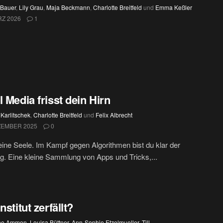
 Bauer
,
Lily Grau
,
Maja Beckmann
,
Charlotte Breitfeld
und
Emma Keßler
RZ 2026
1
l Media frisst dein Hirn
 Karlitschek
,
Charlotte Breitfeld
und
Felix Albrecht
ZEMBER 2025
0
deine Seele. Im Kampf gegen Algorithmen bist du klar der
. Eine kleine Sammlung von Apps und Tricks,...
nstitut zerfällt?
ine Ammon
,
Louisa Büttner
,
Ann-Sophie Etzelmueller
,
Till