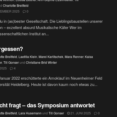
nd
Charlotte Breitfeld
ZEMBER 2025
0
du in (as)bester Gesellschaft. Die Lieblingsbaustellen unserer
n – exzellent absurd Musikalische Käfer Wer im
senschaftlichen Institut an...
rgessen?
tte Breitfeld
,
Laetitia Klein
,
Marei Karlitschek
,
Mara Renner
,
Kaisa
er
,
Till Gonser
und
Christiane Brid Winter
 2025
4
anuar 2022 erschütterte ein Amoklauf im Neuenheimer Feld
ersität Heidelberg. Heute ist davon kaum noch etwas zu...
cht fragt – das Symposium antwortet
tte Breitfeld
,
Lara Husemann
und
Till Gonser
21. JUNI 2025
0