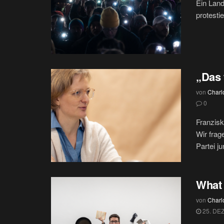
Ein Land
protesti
„Das 
von
Charlo
0
Franzisk
Wir frag
Partei j
What 
von
Charlo
25. DE