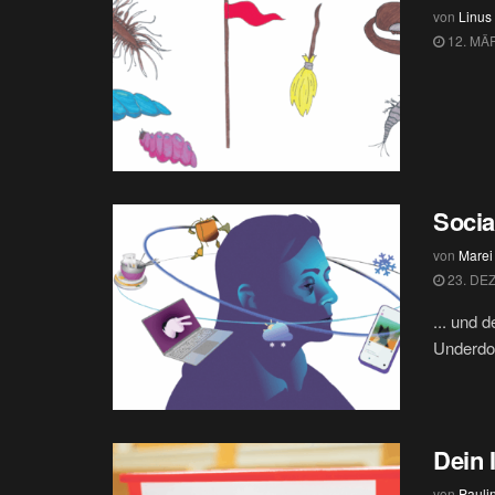
von
Linus
12. MÄ
Socia
von
Marei
23. DE
... und 
Underdog
Dein I
von
Paul