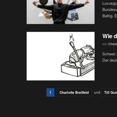
Luxusgu
Bundesve
Bafög. 
Wie d
von
Charlo
Schwer 
Der deut
und
1
Charlotte Breitfeld
Till Go