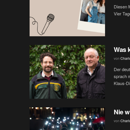
Diesen M
Vier Tag
Was 
von
Charlo
Der deut
sprach m
Klaus-Di
Nie wi
von
Charlo