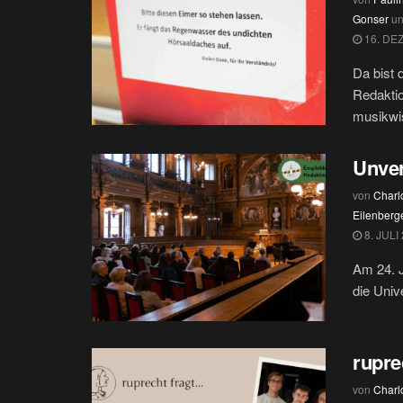
Gonser
u
16. DE
Da bist 
Redaktio
musikwis
Unve
von
Charlo
Eilenberg
8. JULI
Am 24. J
die Univ
rupre
von
Charlo