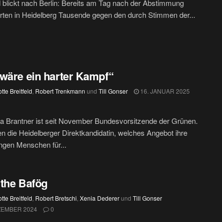
 blickt nach Berlin: Bereits am Tag nach der Abstimmung
erten in Heidelberg Tausende gegen den durch Stimmen der...
wäre ein harter Kampf“
tte Breitfeld
,
Robert Trenkmann
und
Till Gonser
16. JANUAR 2025
a Brantner ist seit November Bundesvorsitzende der Grünen.
en die Heidelberger Direktkandidatin, welches Angebot ihre
ungen Menschen für...
the Bafög
tte Breitfeld
,
Robert Bretschi
,
Xenia Dederer
und
Till Gonser
ZEMBER 2024
0