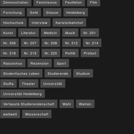
Demonstration
Feminismus
Feuilleton
Film
Forschung
Geld
Glosse
Heidelberg
Hochschule
Interview
Karlstorbahnhof
Kunst
Literatur
Medizin
Musik
Nr. 201
Nr. 206
Nr. 207
Nr. 208
Nr. 212
Nr. 214
Nr. 218
Nr. 219
Nr. 220
Politik
Protest
Rassismus
Rezension
Sport
Studentisches Leben
Studierende
Studium
StuRa
Theater
Universität
Universität Heidelberg
Verfasste Studierendenschaft
Wahl
Wahlen
weltweit
Wissenschaft