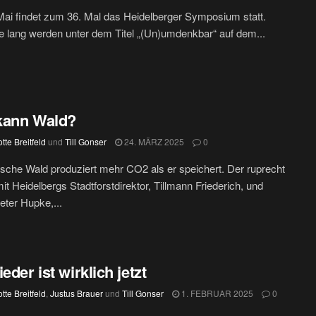
ai findet zum 36. Mal das Heidelberger Symposium statt.
e lang werden unter dem Titel „(Un)umdenkbar“ auf dem...
kann Wald?
tte Breitfeld
und
Till Gonser
24. MÄRZ 2025
0
sche Wald produziert mehr CO2 als er speichert. Der ruprecht
it Heidelbergs Stadtforstdirektor, Tillmann Friederich, und
eter Hupke,...
eder ist wirklich jetzt
tte Breitfeld
,
Justus Brauer
und
Till Gonser
1. FEBRUAR 2025
0