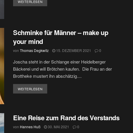
DETAILS
WEITERLESEN
Schminke für Männer – make up
your mind
von
Thomas Degkwitz
15. DEZEMBER 2021
0
Joscha steht in der Schlange einer Heidelberger
Bäckerei und will Brötchen kaufen. Die Frau an der
Brottheke mustert ihn abschätzig....
DETAILS
WEITERLESEN
Eine Reise zum Rand des Verstands
von
Hannes Huß
30. MAI 2021
0