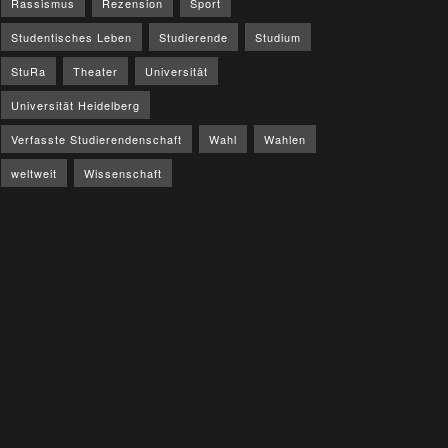
Rassismus
Rezension
Sport
Studentisches Leben
Studierende
Studium
StuRa
Theater
Universität
Universität Heidelberg
Verfasste Studierendenschaft
Wahl
Wahlen
weltweit
Wissenschaft