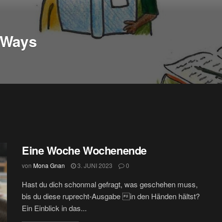
 Ways
Eine Woche Wochenende
von
Mona Gnan
3. JUNI 2023
0
Hast du dich schonmal gefragt, was geschehen muss,
bis du diese ruprecht-Ausgabe in den Händen hältst?
Ein Einblick in das...