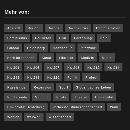
Mehr von:
Altstadt
Bericht
Corona
Coronavirus
Demonstration
Feminismus
Feuilleton
Film
Forschung
Geld
Glosse
Heidelberg
Hochschule
Interview
Karlstorbahnhof
Kunst
Literatur
Medizin
Musik
Nr. 201
Nr. 206
Nr. 207
Nr. 208
Nr. 212
Nr. 214
Nr. 218
Nr. 219
Nr. 220
Politik
Protest
Rassismus
Rezension
Sport
Studentisches Leben
Studierende
Studium
StuRa
Theater
Universität
Universität Heidelberg
Verfasste Studierendenschaft
Wahl
Wahlen
weltweit
Wissenschaft