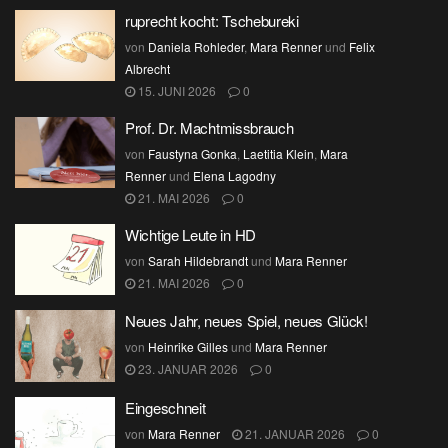
ruprecht kocht: Tschebureki
von
Daniela Rohleder
,
Mara Renner
und
Felix
Albrecht
15. JUNI 2026
0
Prof. Dr. Machtmissbrauch
von
Faustyna Gonka
,
Laetitia Klein
,
Mara
Renner
und
Elena Lagodny
21. MAI 2026
0
Wichtige Leute in HD
von
Sarah Hildebrandt
und
Mara Renner
21. MAI 2026
0
Neues Jahr, neues Spiel, neues Glück!
von
Heinrike Gilles
und
Mara Renner
23. JANUAR 2026
0
Eingeschneit
von
Mara Renner
21. JANUAR 2026
0