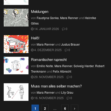
Meldungen
von
Faustyna Gonka
,
Mara Renner
und
Heinrike
Gilles
14. JANUAR 2026
0
Heiß!
von
Mara Renner
und
Justus Brauer
4. DEZEMBER 2025
0
Romantischer ruprecht
von
Emilio Nolte
,
Mara Renner
,
Solveig Harder
,
Robert
Trenkmann
und
Felix Albrecht
29. NOVEMBER 2025
0
Muss man alles selber machen?
von
Mara Renner
und
Lily Grau
16. NOVEMBER 2025
0
1
2
…
6