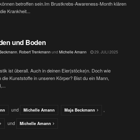
können betroffen sein.Im Brustkrebs-Awareness-Month klären
die Krankheit...
oden und Boden
 Beckmann
,
Robert Trenkmann
und
Michelle Amann
29. JULI 2025
stik ist überall. Auch in deinen Eier(stöcke)n. Doch wie
 die Kunststoffe in unseren Körper? Bist du ein Mann,
...
und
,
ann
Michelle Amann
Maja Beckmann
und
Michelle Amann