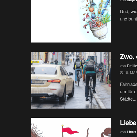
Und, wie
und bunt
Zwo, 
von
Emilio
18. MÄ
Fahrrads
um für e
Städte...
Liebe
von
Linus