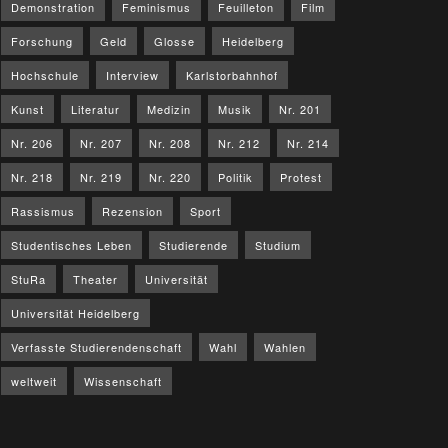
Demonstration
Feminismus
Feuilleton
Film
Forschung
Geld
Glosse
Heidelberg
Hochschule
Interview
Karlstorbahnhof
Kunst
Literatur
Medizin
Musik
Nr. 201
Nr. 206
Nr. 207
Nr. 208
Nr. 212
Nr. 214
Nr. 218
Nr. 219
Nr. 220
Politik
Protest
Rassismus
Rezension
Sport
Studentisches Leben
Studierende
Studium
StuRa
Theater
Universität
Universität Heidelberg
Verfasste Studierendenschaft
Wahl
Wahlen
weltweit
Wissenschaft