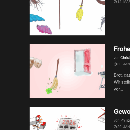
12. MÄ
Frohe
von
Christ
30. JA
Brot, da
Wir stel
vor...
Gewo
von
Phili
29. JA