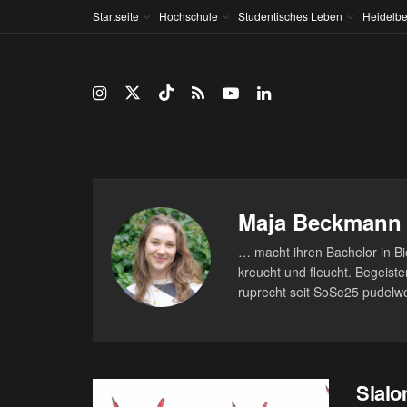
Startseite
Hochschule
Studentisches Leben
Heidelbe
Maja Beckmann
… macht ihren Bachelor in Bio
kreucht und fleucht. Begeist
ruprecht seit SoSe25 pudelwo
Slalo