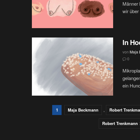
Männer 
wir über 
In H
von
Maja
0
Mikropla
gelangen
ein Hund,
,
1
Maja Beckmann
Robert Trenkm
Robert Trenkmann