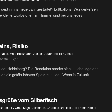
 seid ihr ins neue Jahr gestartet? Luftballons, Wunderkerzen
e kleine Explosionen im Himmel sind bei uns jedes...
eins, Risiko
 Nolte
,
Maja Beckmann
,
Justus Brauer
und
Till Gonser
RZ 2026
1
tadt Heidelberg? Die Redaktion radelte sich in Lebensgefahr,
uch die gefährlichsten Spots zu finden Wenn in Zukunft
sgrüße vom Silberfisch
 Bauer
,
Lily Grau
,
Maja Beckmann
,
Charlotte Breitfeld
und
Emma Keßler