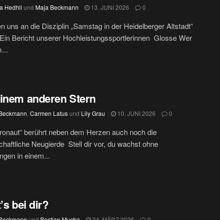
a Hedhli
und
Maja Beckmann
13. JUNI 2026
0
n uns an die Disziplin „Samstag in der Heidelberger Altstadt“
Ein Bericht unserer Hochleistungssportlerinnen Glosse Wer
...
inem anderen Stern
 Beckmann
,
Carmen Latus
und
Lily Grau
10. JUNI 2026
0
ronaut“ berührt neben dem Herzen auch noch die
haftliche Neugierde Stell dir vor, du wachst ohne
ngen in einem...
’s bei dir?
 Beckmann
und
Bastian Mucha
24. MÄRZ 2026
0