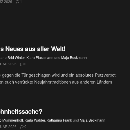
RZ 2026
1
s Neues aus aller Welt!
iane Brid Winter
,
Klara Plassmann
und
Maja Beckmann
NUAR 2026
0
s gegen die Tür geschlagen wird und ein absolutes Putzverbot.
len euch verrückte Neujahrstraditionen aus anderen Ländern
hnheitssache?
pp Mummenhoff
,
Karla Walder
,
Katharina Frank
und
Maja Beckmann
NUAR 2026
0