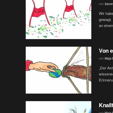
von
Samir
Wir habe
gewagt. 
an einem
Von e
von
Maja
„Der Ast
wissensc
Erinneru
Knallt
von
Maja