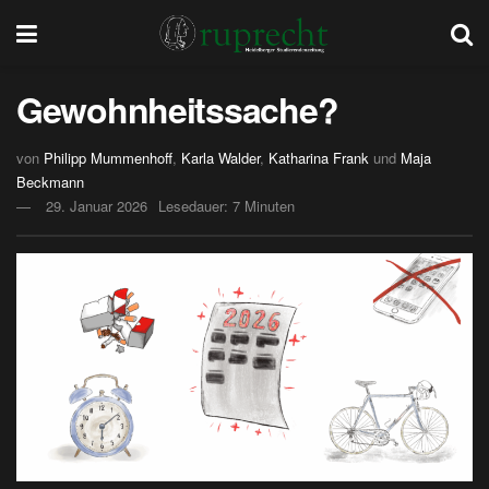
Gewohnheitssache?
von
Philipp Mummenhoff
,
Karla Walder
,
Katharina Frank
und
Maja
Beckmann
29. Januar 2026
Lesedauer: 7 Minuten