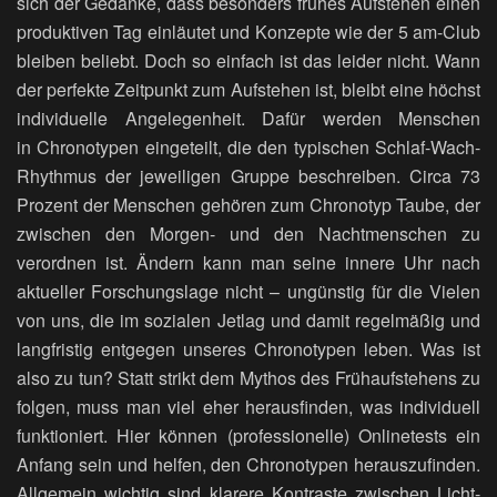
sich der Gedanke, dass besonders frühes Aufstehen einen
produktiven Tag einläutet und Konzepte wie der 5 am-Club
bleiben beliebt. Doch so einfach ist das leider nicht. Wann
der perfekte Zeitpunkt zum Aufstehen ist, bleibt eine höchst
individuelle Angelegenheit. Dafür werden Menschen
in Chronotypen eingeteilt, die den typischen Schlaf-Wach-
Rhythmus der jeweiligen Gruppe beschreiben. Circa 73
Prozent der Menschen gehören zum Chronotyp Taube, der
zwischen den Morgen- und den Nachtmenschen zu
verordnen ist. Ändern kann man seine innere Uhr nach
aktueller Forschungslage nicht – ungünstig für die Vielen
von uns, die im sozialen Jetlag und damit regelmäßig und
langfristig entgegen unseres Chronotypen leben. Was ist
also zu tun? Statt strikt dem Mythos des Frühaufstehens zu
folgen, muss man viel eher herausfinden, was individuell
funktioniert. Hier können (professionelle) Onlinetests ein
Anfang sein und helfen, den Chronotypen herauszufinden.
Allgemein wichtig sind klarere Kontraste zwischen Licht-