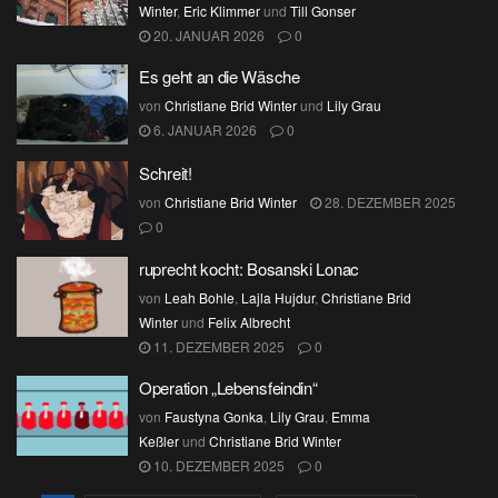
Winter
,
Eric Klimmer
und
Till Gonser
20. JANUAR 2026
0
Es geht an die Wäsche
von
Christiane Brid Winter
und
Lily Grau
6. JANUAR 2026
0
Schreit!
von
Christiane Brid Winter
28. DEZEMBER 2025
0
ruprecht kocht: Bosanski Lonac
von
Leah Bohle
,
Lajla Hujdur
,
Christiane Brid
Winter
und
Felix Albrecht
11. DEZEMBER 2025
0
Operation „Lebensfeindin“
von
Faustyna Gonka
,
Lily Grau
,
Emma
Keßler
und
Christiane Brid Winter
10. DEZEMBER 2025
0