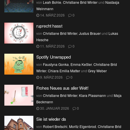
von
Leah Bohle
,
Christiane Brid Winter
und
Nastasja
Weinmann
14. MÄRZ 2026
0
ruprecht hasst
von
Christiane Brid Winter
,
Justus Brauer
und
Lukas
Hesche
11. MÄRZ 2026
0
Spotify Unwrapped
von
Faustyna Gonka
,
Emma Keßler
,
Christiane Brid
Winter
,
Chiara Emilia Matter
und
Grey Weber
9. MÄRZ 2026
0
Frohes Neues aus aller Welt!
von
Christiane Brid Winter
,
Klara Plassmann
und
Maja
Beckmann
30. JANUAR 2026
0
Sie ist wieder da
von
Robert Bretschi
,
Moritz Eigenbrod
,
Christiane Brid