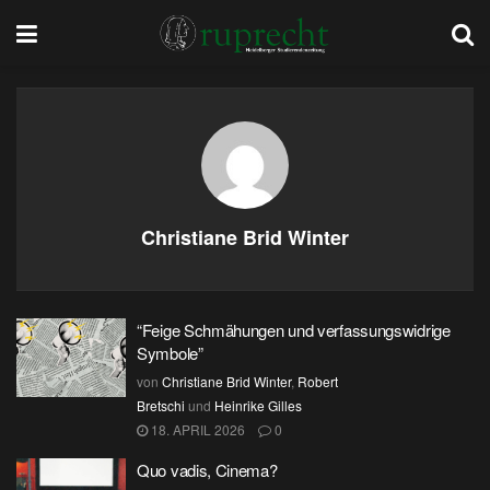
Christiane Brid Winter
“Feige Schmähungen und verfassungswidrige
Symbole”
von
Christiane Brid Winter
,
Robert
Bretschi
und
Heinrike Gilles
18. APRIL 2026
0
Quo vadis, Cinema?