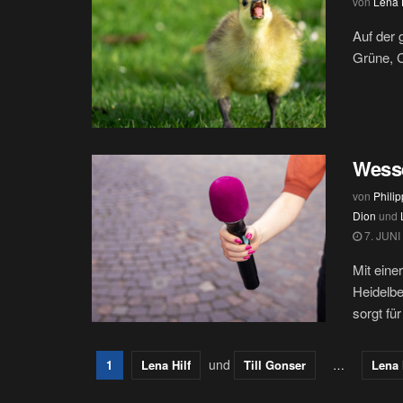
von
Lena H
Auf der 
Grüne, C
Wess
von
Phili
Dion
und
7. JUNI
Mit eine
Heidelbe
sorgt für 
und
1
Lena Hilf
Till Gonser
…
Lena 