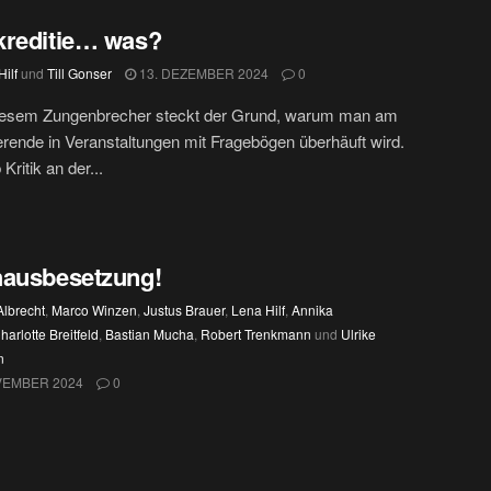
kreditie… was?
ilf
und
Till Gonser
13. DEZEMBER 2024
0
diesem Zungenbrecher steckt der Grund, warum man am
ende in Veranstaltungen mit Fragebögen überhäuft wird.
Kritik an der...
hausbesetzung!
Albrecht
,
Marco Winzen
,
Justus Brauer
,
Lena Hilf
,
Annika
harlotte Breitfeld
,
Bastian Mucha
,
Robert Trenkmann
und
Ulrike
n
VEMBER 2024
0