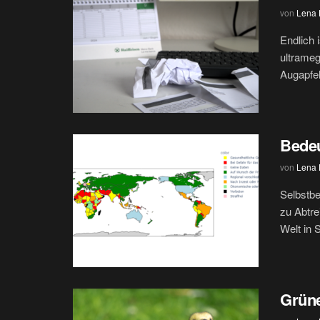
von
Lena H
Endlich 
ultrameg
Augapfel
Bede
von
Lena H
Selbstb
zu Abtre
Welt in 
Grüne