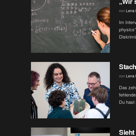
„Wir 
von
Lena H
Im Interv
physics“
Diskrimi
Stach
von
Lena H
Das zehn
fehlend
Du hast 
Sieht