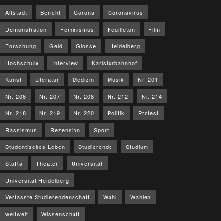
Altstadt
Bericht
Corona
Coronavirus
Demonstration
Feminismus
Feuilleton
Film
Forschung
Geld
Glosse
Heidelberg
Hochschule
Interview
Karlstorbahnhof
Kunst
Literatur
Medizin
Musik
Nr. 201
Nr. 206
Nr. 207
Nr. 208
Nr. 212
Nr. 214
Nr. 218
Nr. 219
Nr. 220
Politik
Protest
Rassismus
Rezension
Sport
Studentisches Leben
Studierende
Studium
StuRa
Theater
Universität
Universität Heidelberg
Verfasste Studierendenschaft
Wahl
Wahlen
weltweit
Wissenschaft