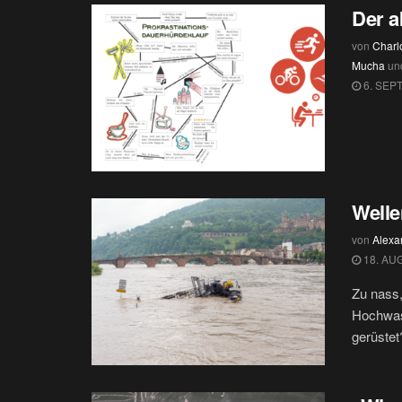
Der a
von
Charlo
Mucha
un
6. SEP
Welle
von
Alexa
18. AU
Zu nass,
Hochwass
gerüstet