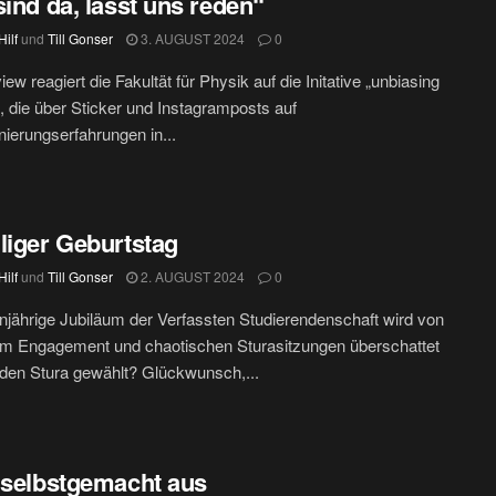
sind da, lasst uns reden“
ilf
und
Till Gonser
3. AUGUST 2024
0
iew reagiert die Fakultät für Physik auf die Initative „unbiasing
, die über Sticker und Instagramposts auf
nierungserfahrungen in...
liger Geburtstag
ilf
und
Till Gonser
2. AUGUST 2024
0
jährige Jubiläum der Verfassten Studierendenschaft wird von
em Engagement und chaotischen Sturasitzungen überschattet
den Stura gewählt? Glückwunsch,...
 selbstgemacht aus