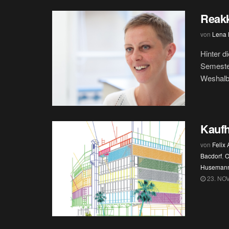
Reak
von
Lena H
Hinter 
Semester
Weshalb 
Kauf
von
Felix 
Bacdorf
,
C
Huseman
23. NO