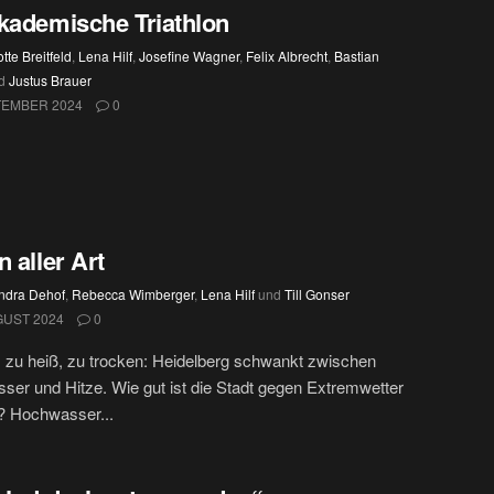
kademische Triathlon
tte Breitfeld
,
Lena Hilf
,
Josefine Wagner
,
Felix Albrecht
,
Bastian
d
Justus Brauer
TEMBER 2024
0
n aller Art
ndra Dehof
,
Rebecca Wimberger
,
Lena Hilf
und
Till Gonser
GUST 2024
0
 zu heiß, zu trocken: Heidelberg schwankt zwischen
er und Hitze. Wie gut ist die Stadt gegen Extremwetter
? Hochwasser...