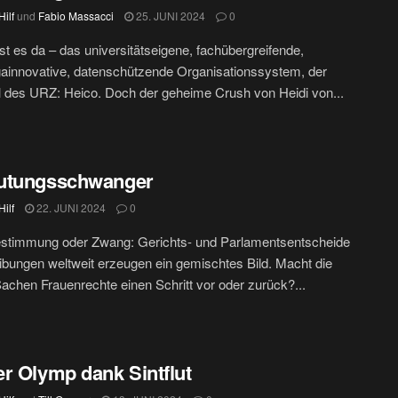
ilf
und
Fabio Massacci
25. JUNI 2024
0
ist es da – das universitätseigene, fachübergreifende,
ainnovative, datenschützende Organisationssystem, der
 des URZ: Heico. Doch der geheime Crush von Heidi von...
utungsschwanger
ilf
22. JUNI 2024
0
estimmung oder Zwang: Gerichts- und Parlamentsentscheide
ibungen weltweit erzeugen ein gemischtes Bild. Macht die
Sachen Frauenrechte einen Schritt vor oder zurück?...
r Olymp dank Sintflut