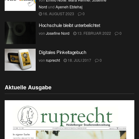
Nord
und
Ayeneh Ebtehaj
16. AUGUST 2023
0
Hochschule bleibt unterbelichtet
von
Josefine Nord
13. FEBRUAR 2022
0
Digitales Pinkeltagebuch
von
ruprecht
18. JULI 2017
0
Aktuelle Ausgabe