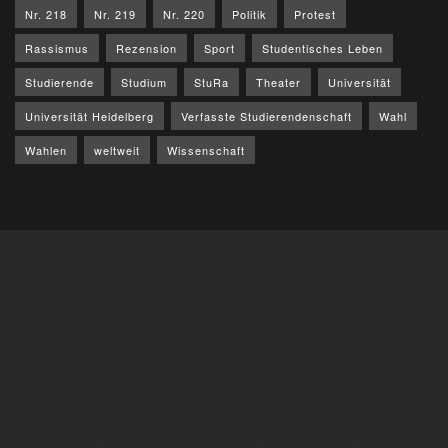
Nr. 218
Nr. 219
Nr. 220
Politik
Protest
Rassismus
Rezension
Sport
Studentisches Leben
Studierende
Studium
StuRa
Theater
Universität
Universität Heidelberg
Verfasste Studierendenschaft
Wahl
Wahlen
weltweit
Wissenschaft