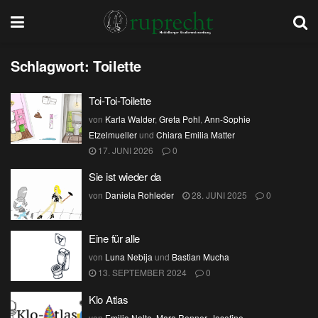
Schlagwort:
Toilette
Toi-Toi-Toilette
von
Karla Walder
,
Greta Pohl
,
Ann-Sophie
Etzelmueller
und
Chiara Emilia Matter
17. JUNI 2026
0
Sie ist wieder da
von
Daniela Rohleder
28. JUNI 2025
0
Eine für alle
von
Luna Nebija
und
Bastian Mucha
13. SEPTEMBER 2024
0
Klo Atlas
von
Emilio Nolte
,
Mara Renner
,
Josefine