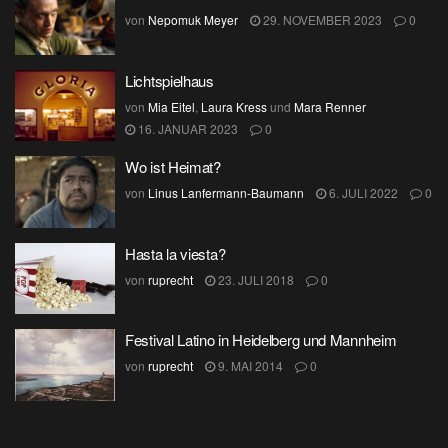
von
Nepomuk Meyer
29. NOVEMBER 2023
0
Lichtspielhaus
von
Mia Eitel
,
Laura Kress
und
Mara Renner
16. JANUAR 2023
0
Wo ist Heimat?
von
Linus Lanfermann-Baumann
6. JULI 2022
0
Hasta la viesta?
von
ruprecht
23. JULI 2018
0
Festival Latino in Heidelberg und Mannheim
von
ruprecht
9. MAI 2014
0