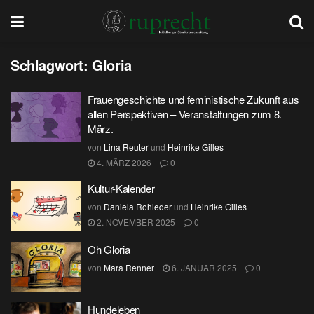
Schlagwort:
Gloria
Frauengeschichte und feministische Zukunft aus
allen Perspektiven – Veranstaltungen zum 8.
März.
von
Lina Reuter
und
Heinrike Gilles
4. MÄRZ 2026
0
Kultur-Kalender
von
Daniela Rohleder
und
Heinrike Gilles
2. NOVEMBER 2025
0
Oh Gloria
von
Mara Renner
6. JANUAR 2025
0
Hundeleben