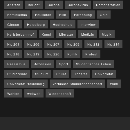
Altstadt
Bericht
Corona
Coronavirus
Demonstration
Feminismus
Feuilleton
Film
Forschung
Geld
Glosse
Heidelberg
Hochschule
Interview
Karlstorbahnhof
Kunst
Literatur
Medizin
Musik
Nr. 201
Nr. 206
Nr. 207
Nr. 208
Nr. 212
Nr. 214
Nr. 218
Nr. 219
Nr. 220
Politik
Protest
Rassismus
Rezension
Sport
Studentisches Leben
Studierende
Studium
StuRa
Theater
Universität
Universität Heidelberg
Verfasste Studierendenschaft
Wahl
Wahlen
weltweit
Wissenschaft