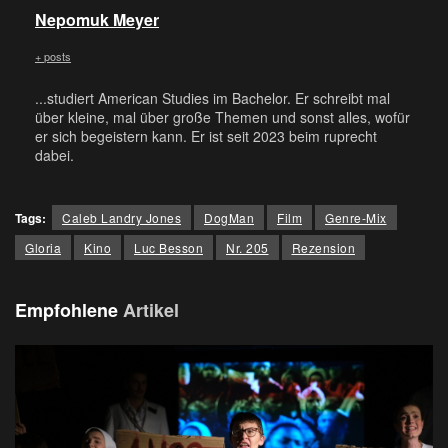
Nepomuk Meyer
+ posts
...studiert American Studies im Bachelor. Er schreibt mal
über kleine, mal über große Themen und sonst alles, wofür
er sich begeistern kann. Er ist seit 2023 beim ruprecht
dabei.
Tags:
Caleb Landry Jones
DogMan
Film
Genre-Mix
Gloria
Kino
Luc Besson
Nr. 205
Rezension
Empfohlene
Artikel