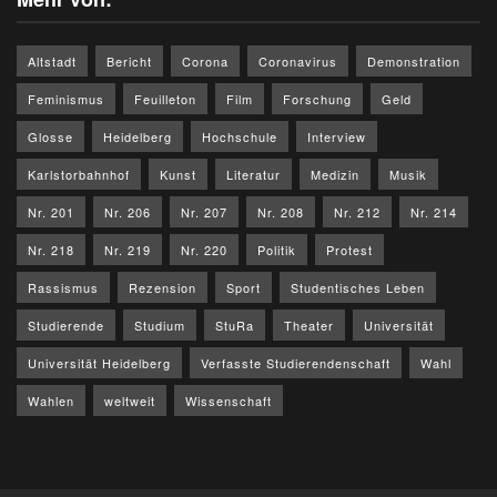
Altstadt
Bericht
Corona
Coronavirus
Demonstration
Feminismus
Feuilleton
Film
Forschung
Geld
Glosse
Heidelberg
Hochschule
Interview
Karlstorbahnhof
Kunst
Literatur
Medizin
Musik
Nr. 201
Nr. 206
Nr. 207
Nr. 208
Nr. 212
Nr. 214
Nr. 218
Nr. 219
Nr. 220
Politik
Protest
Rassismus
Rezension
Sport
Studentisches Leben
Studierende
Studium
StuRa
Theater
Universität
Universität Heidelberg
Verfasste Studierendenschaft
Wahl
Wahlen
weltweit
Wissenschaft