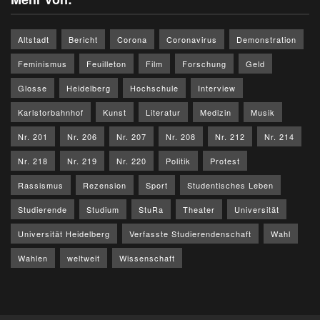
Altstadt
Bericht
Corona
Coronavirus
Demonstration
Feminismus
Feuilleton
Film
Forschung
Geld
Glosse
Heidelberg
Hochschule
Interview
Karlstorbahnhof
Kunst
Literatur
Medizin
Musik
Nr. 201
Nr. 206
Nr. 207
Nr. 208
Nr. 212
Nr. 214
Nr. 218
Nr. 219
Nr. 220
Politik
Protest
Rassismus
Rezension
Sport
Studentisches Leben
Studierende
Studium
StuRa
Theater
Universität
Universität Heidelberg
Verfasste Studierendenschaft
Wahl
Wahlen
weltweit
Wissenschaft