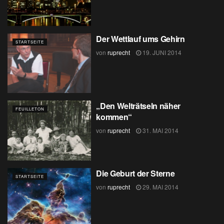
Der Wettlauf ums Gehirn
STARTSEITE
von
ruprecht
19. JUNI 2014
„Den Welträtseln näher
FEUILLETON
kommen“
von
ruprecht
31. MAI 2014
Die Geburt der Sterne
STARTSEITE
von
ruprecht
29. MAI 2014