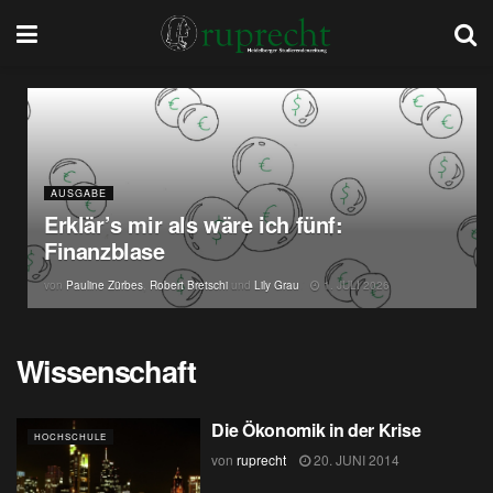
AUSGABE
Erklär’s mir als wäre ich fünf:
Finanzblase
von
Pauline Zürbes
,
Robert Bretschi
und
Lily Grau
1. JULI 2026
Wissenschaft
Die Ökonomik in der Krise
HOCHSCHULE
von
ruprecht
20. JUNI 2014