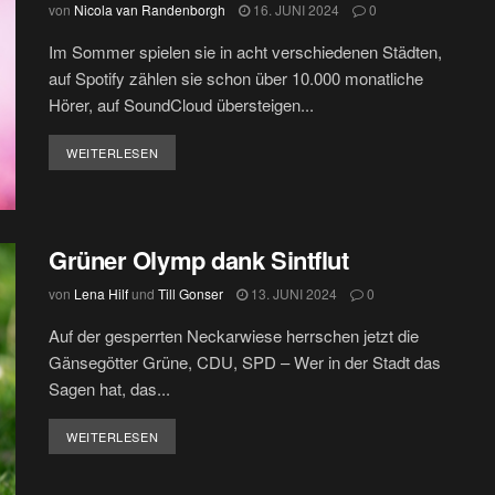
von
Nicola van Randenborgh
16. JUNI 2024
0
Im Sommer spielen sie in acht verschiedenen Städten,
auf Spotify zählen sie schon über 10.000 monatliche
Hörer, auf SoundCloud übersteigen...
DETAILS
WEITERLESEN
Grüner Olymp dank Sintflut
von
Lena Hilf
und
Till Gonser
13. JUNI 2024
0
Auf der gesperrten Neckarwiese herrschen jetzt die
Gänsegötter Grüne, CDU, SPD – Wer in der Stadt das
Sagen hat, das...
DETAILS
WEITERLESEN