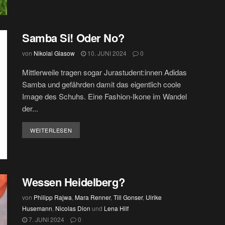
Samba Si! Oder No?
von
Nikolai Glasow
10. JUNI 2024
0
Mittlerweile tragen sogar Jurastudent:innen Adidas
Samba und gefährden damit das eigentlich coole
Image des Schuhs. Eine Fashion-Ikone im Wandel
der...
DETAILS
WEITERLESEN
Wessen Heidelberg?
von
Philipp Rajwa
,
Mara Renner
,
Till Gonser
,
Ulrike
Husemann
,
Nicolas Dion
und
Lena Hilf
7. JUNI 2024
0