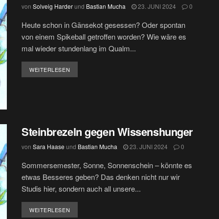
von
Solveig Harder
und
Bastian Mucha
23. JUNI 2024
0
Heute schon in Gänsekot gesessen? Oder spontan
von einem Spikeball getroffen worden? Wie wäre es
mal wieder stundenlang im Qualm...
DETAILS
WEITERLESEN
Steinbrezeln gegen Wissenshunger
von
Sara Haase
und
Bastian Mucha
23. JUNI 2024
0
Sommersemester, Sonne, Sonnenschein – könnte es
etwas Besseres geben? Das denken nicht nur wir
Studis hier, sondern auch all unsere...
DETAILS
WEITERLESEN