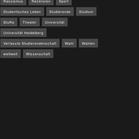
Rassismus
Rezension
Sport
Studentisches Leben
Studierende
Studium
StuRa
Theater
Universität
Universität Heidelberg
Verfasste Studierendenschaft
Wahl
Wahlen
weltweit
Wissenschaft