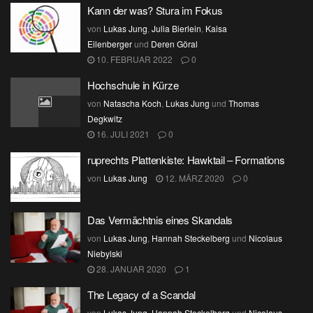
Kann der was? Stura im Fokus
von
Lukas Jung
,
Julia Bierlein
,
Kaisa
Eilenberger
und
Deren Göral
10. FEBRUAR 2022
0
Hochschule in Kürze
von
Natascha Koch
,
Lukas Jung
und
Thomas
Degkwitz
16. JULI 2021
0
ruprechts Plattenkiste: Hawktail – Formations
von
Lukas Jung
12. MÄRZ 2020
0
Das Vermächtnis eines Skandals
von
Lukas Jung
,
Hannah Steckelberg
und
Nicolaus
Niebylski
28. JANUAR 2020
1
The Legacy of a Scandal
von
Lukas Jung
,
Hannah Steckelberg
und
Nicolaus