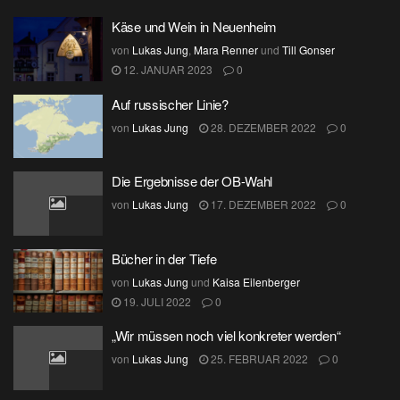
Käse und Wein in Neuenheim
von
Lukas Jung
,
Mara Renner
und
Till Gonser
12. JANUAR 2023
0
Auf russischer Linie?
von
Lukas Jung
28. DEZEMBER 2022
0
Die Ergebnisse der OB-Wahl
von
Lukas Jung
17. DEZEMBER 2022
0
Bücher in der Tiefe
von
Lukas Jung
und
Kaisa Eilenberger
19. JULI 2022
0
„Wir müssen noch viel konkreter werden“
von
Lukas Jung
25. FEBRUAR 2022
0