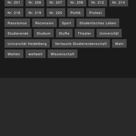
Nr. 201
Nr. 206
Nr. 207
Nr. 208
Nr. 212
Nr. 214
Nr. 218
Nr. 219
Nr. 220
Politik
Protest
Rassismus
Rezension
Sport
Studentisches Leben
Studierende
Studium
StuRa
Theater
Universität
Universität Heidelberg
Verfasste Studierendenschaft
Wahl
Wahlen
weltweit
Wissenschaft