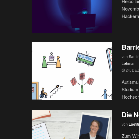
Heico lä
November
Hackern.
Barri
von
Samir
Lehman
24. DE
Autismus
Studium 
Hochschu
Die 
von
Laetit
Zum Wint