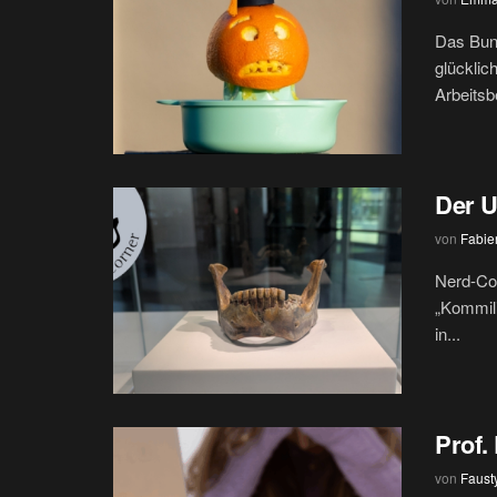
Das Bund
glücklic
Arbeitsb
Der U
von
Fabie
Nerd-Cor
„Kommili
in...
Prof.
von
Faust