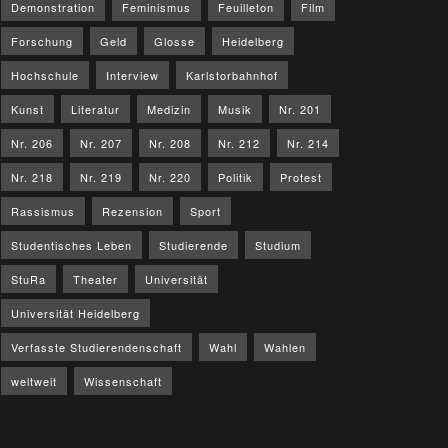
Demonstration
Feminismus
Feuilleton
Film
Forschung
Geld
Glosse
Heidelberg
Hochschule
Interview
Karlstorbahnhof
Kunst
Literatur
Medizin
Musik
Nr. 201
Nr. 206
Nr. 207
Nr. 208
Nr. 212
Nr. 214
Nr. 218
Nr. 219
Nr. 220
Politik
Protest
Rassismus
Rezension
Sport
Studentisches Leben
Studierende
Studium
StuRa
Theater
Universität
Universität Heidelberg
Verfasste Studierendenschaft
Wahl
Wahlen
weltweit
Wissenschaft