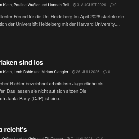
ia Klein
,
Pauline Wußler
und
Hannah Beil
3. AUGUST 2026
0
llenter Freund für die Uni Heidelberg Im April 2026 startete die
ion der Universität Heidelberg mit der Harvard University....
laken sind los
ia Klein
,
Leah Bohle
und
Miriam Stangier
26. JULI 2026
0
scher Richter bezeichnet arbeitslose Jugendliche als
er. Das lassen sie nicht auf sich sitzen Die
h‑Janta‑Party (CJP) ist eine...
 reicht’s
 Keßler
,
Laetitia Klein
und
Till Gonser
7. JUNI 2026
0