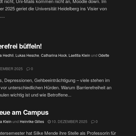
dt nicht, Uni-Mails kommen nicht an, Moodle down. Im
 2025 geriet die Universität Heidelberg ins Visier von
...
erefrei büffeln!
a Hedhli
,
Lukas Hesche
,
Catharina Hock
,
Laetitia Klein
und
Odette
ZEMBER 2025
0
, Depressionen, Gehbeeinträchtigung – viele stehen im
vor unterschiedlichen Hürden. Warum Barrierefreiheit an
len wichtig ist und wie Betroffene...
Neue am Campus
ia Klein
und
Heinrike Gilles
10. DEZEMBER 2025
0
ersemester hat Silke Mende ihre Stelle als Professorin für