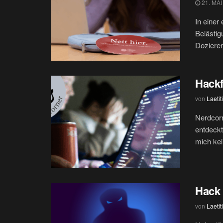
21. MAI
In einer
Belästig
Dozieren
Hackf
von
Laetit
Nerdcor
entdeckt
mich kein
Hack 
von
Laetit