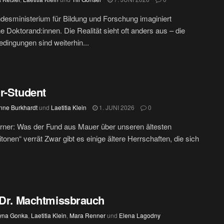
esministerium für Bildung und Forschung imaginiert
he Doktorand:innen. Die Realität sieht oft anders aus – die
edingungen sind weiterhin...
r-Student
nne Burkhardt
und
Laetitia Klein
1. JUNI 2026
0
ner: Was der Fund aus Mauer über unseren ältesten
tonen“ verrät Zwar gibt es einige ältere Herrschaften, die sich
 Dr. Machtmissbrauch
yna Gonka
,
Laetitia Klein
,
Mara Renner
und
Elena Lagodny