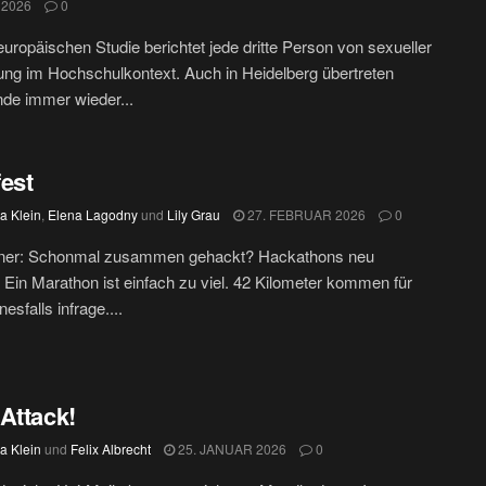
 2026
0
 europäischen Studie berichtet jede dritte Person von sexueller
ung im Hochschulkontext. Auch in Heidelberg übertreten
de immer wieder...
est
ia Klein
,
Elena Lagodny
und
Lily Grau
27. FEBRUAR 2026
0
ner: Schonmal zusammen gehackt? Hackathons neu
 Ein Marathon ist einfach zu viel. 42 Kilometer kommen für
esfalls infrage....
Attack!
ia Klein
und
Felix Albrecht
25. JANUAR 2026
0