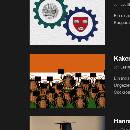
von
Laetit
Ein exze
Kooperat
Kaker
von
Laetit
Ein indi
Ungezief
Cockroac
Hanna
von
Emma