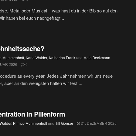
ise, Metal oder Musical – was hast du in der Bib so auf den
r haben bei euch nachgefragt...
hnheitssache?
pp Mummenhoff
,
Karla Walder
,
Katharina Frank
und
Maja Beckmann
NUAR 2026
0
ocedure as every year. Jedes Jahr nehmen wir uns neue
r, aber an den wenigsten halten wir fest....
ntration in Pillenform
 Walder
,
Philipp Mummenhoff
und
Till Gonser
21. DEZEMBER 2025