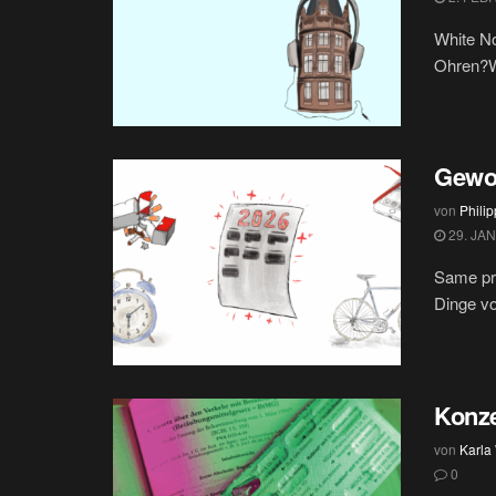
White No
Ohren?Wi
Gewo
von
Phili
29. JA
Same pr
Dinge vo
Konze
von
Karla
0