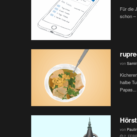
Für die 
schon – 
rupre
von
Samir
Kicherer
halbe Tu
Papas...
Hörst
von
Paul
2. FEB