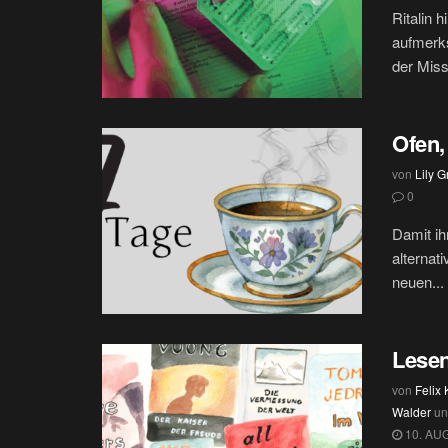
Ritalin 
aufmerks
der Missb
Ofen,
von
Lily G
0
Damit ih
alternat
neuen...
Lesen
von
Felix
Walder
u
10. AU