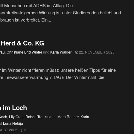
hilft Menschen mit ADHS im Alltag. Die
amkeitssteigernde Wirkung ist unter Studierenden beliebt und
rauch ist verbreitet. Ein...
 Herd & Co. KG
rau
,
Christiane Brid Winter
und
Karla Walder
22. NOVEMBER 2025
r im Winter nicht frieren müsst: unsere heißen Tipps für eine
ive Teewassererwärmung 7 TAGE Der Winter naht, die
 im Loch
 Koch
,
Lily Grau
,
Robert Trenkmann
,
Mara Renner
,
Karla
nd
Luna Nebija
GUST 2025
0