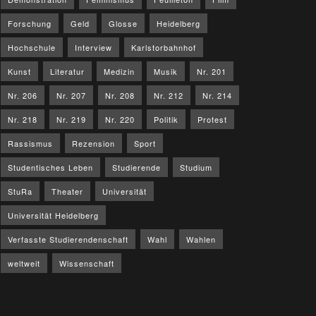
Forschung
Geld
Glosse
Heidelberg
Hochschule
Interview
Karlstorbahnhof
Kunst
Literatur
Medizin
Musik
Nr. 201
Nr. 206
Nr. 207
Nr. 208
Nr. 212
Nr. 214
Nr. 218
Nr. 219
Nr. 220
Politik
Protest
Rassismus
Rezension
Sport
Studentisches Leben
Studierende
Studium
StuRa
Theater
Universität
Universität Heidelberg
Verfasste Studierendenschaft
Wahl
Wahlen
weltweit
Wissenschaft