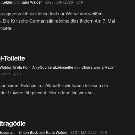
 Keßler
und
Karla Walder
27. JUNI 2026
0
sungsverzeichnis stehen fast nur Werke von weißen
 Die Kritische Germanistik möchte dies ändern Am 7. Mai
ndete...
i-Toilette
 Walder
,
Greta Pohl
,
Ann-Sophie Etzelmueller
und
Chiara Emilia Matter
I 2026
0
nheimer Feld bis zur Altstadt – wir haben für euch die
 der Universität getestet. Hier erfahrt ihr, welche...
ttragödie
 Husemann
,
Simon Buck
und
Karla Walder
27. MAI 2026
0