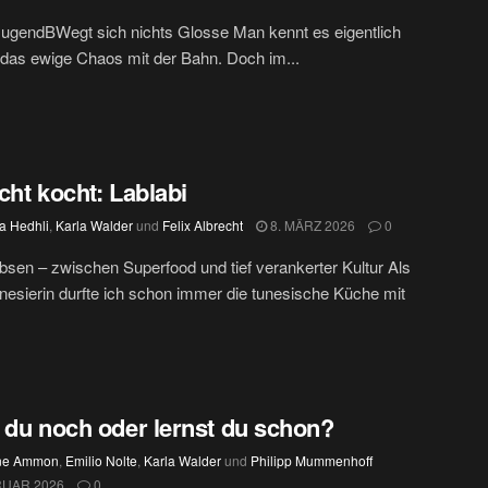
JugendBWegt sich nichts Glosse Man kennt es eigentlich
das ewige Chaos mit der Bahn. Doch im...
cht kocht: Lablabi
a Hedhli
,
Karla Walder
und
Felix Albrecht
8. MÄRZ 2026
0
bsen – zwischen Superfood und tief verankerter Kultur Als
nesierin durfte ich schon immer die tunesische Küche mit
 du noch oder lernst du schon?
ine Ammon
,
Emilio Nolte
,
Karla Walder
und
Philipp Mummenhoff
RUAR 2026
0