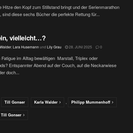
 Hitze den Kopf zum Stillstand bringt und der Serienmarathon
t, sind diese sechs Bücher die perfekte Rettung für...
ein, vielleicht…?
 Walder
,
Lara Husemann
und
Lily Grau
28. JUNI 2025
0
 Fatigue im Alltag bewältigen Marstall, Triplex oder
s? Entspannter Abend auf der Couch, auf die Neckarwiese
er doch...
d
,
Till Gonser
Karla Walder
Philipp Mummenhoff
Till Gonser