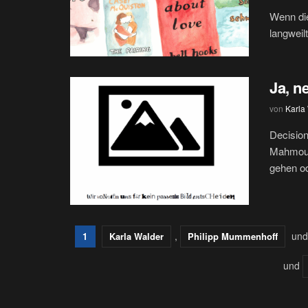
Wenn die
langweil
Ja, n
von
Karla
Decision
Mahmoud
gehen od
,
un
1
Karla Walder
Philipp Mummenhoff
und