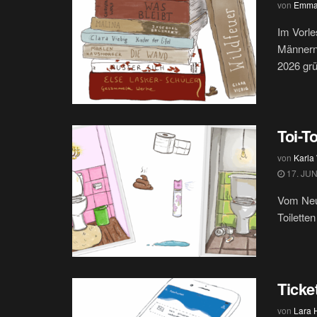
von
Emma
Im Vorle
Männern.
2026 grü
Toi-To
von
Karla
17. JUN
Vom Neue
Toiletten
Ticke
von
Lara