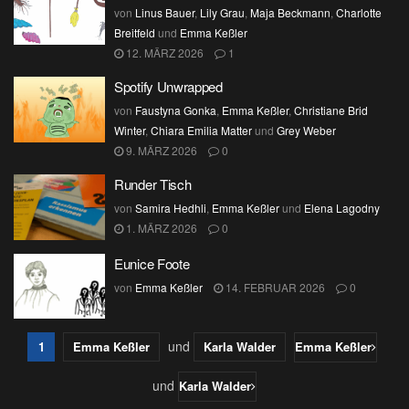
von
Linus Bauer
,
Lily Grau
,
Maja Beckmann
,
Charlotte
Breitfeld
und
Emma Keßler
12. MÄRZ 2026
1
Spotify Unwrapped
von
Faustyna Gonka
,
Emma Keßler
,
Christiane Brid
Winter
,
Chiara Emilia Matter
und
Grey Weber
9. MÄRZ 2026
0
Runder Tisch
von
Samira Hedhli
,
Emma Keßler
und
Elena Lagodny
1. MÄRZ 2026
0
Eunice Foote
von
Emma Keßler
14. FEBRUAR 2026
0
und
1
Emma Keßler
Karla Walder
Emma Keßler
und
Karla Walder