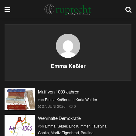
Emma Keßler
Muff von 1000 Jahren
von
Emma Keßler
und
Karla Walder
27. JUNI 2026
0
Wehrhafte Demokratie
von
Emma Keßler
,
Eric Klimmer
,
Faustyna
Gonka
,
Moritz Eigenbrod
,
Pauline