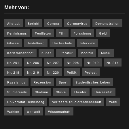
Mehr von:
Altstadt
Bericht
Corona
Coronavirus
Demonstration
Feminismus
Feuilleton
Film
Forschung
Geld
Glosse
Heidelberg
Hochschule
Interview
Karlstorbahnhof
Kunst
Literatur
Medizin
Musik
Nr. 201
Nr. 206
Nr. 207
Nr. 208
Nr. 212
Nr. 214
Nr. 218
Nr. 219
Nr. 220
Politik
Protest
Rassismus
Rezension
Sport
Studentisches Leben
Studierende
Studium
StuRa
Theater
Universität
Universität Heidelberg
Verfasste Studierendenschaft
Wahl
Wahlen
weltweit
Wissenschaft