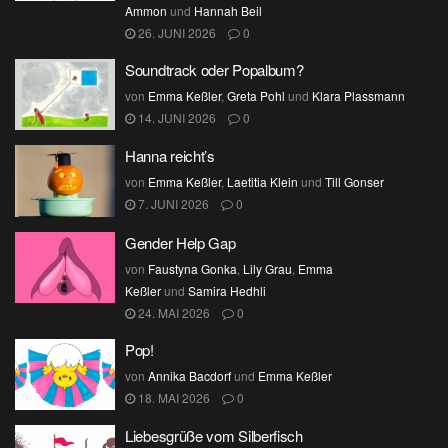
Ammon
und
Hannah Beil
26. JUNI 2026
0
Soundtrack oder Popalbum?
von
Emma Keßler
,
Greta Pohl
und
Klara Plassmann
14. JUNI 2026
0
Hanna reicht’s
von
Emma Keßler
,
Laetitia Klein
und
Till Gonser
7. JUNI 2026
0
Gender Help Gap
von
Faustyna Gonka
,
Lily Grau
,
Emma
Keßler
und
Samira Hedhli
24. MAI 2026
0
Pop!
von
Annika Bacdorf
und
Emma Keßler
18. MAI 2026
0
Liebesgrüße vom Silberfisch