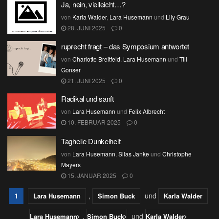
Ja, nein, vielleicht…?
von
Karla Walder
,
Lara Husemann
und
Lily Grau
28. JUNI 2025
0
ruprecht fragt – das Symposium antwortet
von
Charlotte Breitfeld
,
Lara Husemann
und
Till
Gonser
21. JUNI 2025
0
Radikal und sanft
von
Lara Husemann
und
Felix Albrecht
10. FEBRUAR 2025
0
Taghelle Dunkelheit
von
Lara Husemann
,
Silas Janke
und
Christophe
Mayers
15. JANUAR 2025
0
,
und
1
Lara Husemann
Simon Buck
Karla Walder
,
und
Lara Husemann
Simon Buck
Karla Walder