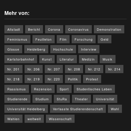
Mehr von:
Altstadt
Bericht
Corona
Coronavirus
Demonstration
Feminismus
Feuilleton
Film
Forschung
Geld
Glosse
Heidelberg
Hochschule
Interview
Karlstorbahnhof
Kunst
Literatur
Medizin
Musik
Nr. 201
Nr. 206
Nr. 207
Nr. 208
Nr. 212
Nr. 214
Nr. 218
Nr. 219
Nr. 220
Politik
Protest
Rassismus
Rezension
Sport
Studentisches Leben
Studierende
Studium
StuRa
Theater
Universität
Universität Heidelberg
Verfasste Studierendenschaft
Wahl
Wahlen
weltweit
Wissenschaft