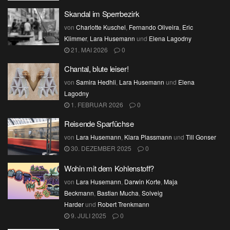
Skandal im Sperrbezirk
von
Charlotte Kuschel
,
Fernando Oliveira
,
Eric
Klimmer
,
Lara Husemann
und
Elena Lagodny
21. MAI 2026
0
Chantal, blute leiser!
von
Samira Hedhli
,
Lara Husemann
und
Elena
Lagodny
1. FEBRUAR 2026
0
Reisende Sparfüchse
von
Lara Husemann
,
Klara Plassmann
und
Till Gonser
30. DEZEMBER 2025
0
Wohin mit dem Kohlenstoff?
von
Lara Husemann
,
Darwin Korte
,
Maja
Beckmann
,
Bastian Mucha
,
Solveig
Harder
und
Robert Trenkmann
9. JULI 2025
0