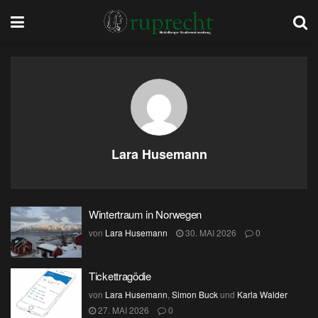
Lara Husemann
Wintertraum in Norwegen
von
Lara Husemann
30. MAI 2026
0
Tickettragödie
von
Lara Husemann
,
Simon Buck
und
Karla Walder
27. MAI 2026
0